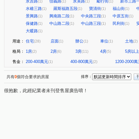
永吉路
信義路
永美路
勵行街
新市三路
(1)
(1)
(1)
(1)
水碓三路
羅斯福路五段
寶清街
福山街
(1)
(1)
(1)
(1)
景興路
興南路二段
中央路三段
中原五街
(1)
(1)
(1)
(1)
保健路
中山路二段
中山路三段
民利街
(1)
(1)
(1)
(1)
大暖路
(1)
用途：
住宅
店面
辦公
車位
土地
(28)
(1)
(1)
(1)
(2)
格局：
1房
2房
3房
4房
5房以
(2)
(6)
(11)
(5)
售金：
200-400萬元
400-800萬元
1200-2000
(1)
(2)
共有
0
個符合要求的房屋
排序：
很抱歉，此經紀業者未刊登售屋廣告唷！