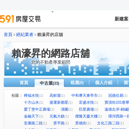
新建案
首頁
經紀業者
賴濠昇的店舖
>
>
賴濠昇的網路店舖
您的不動產專業顧問
首頁
租屋
個人介紹
留
中古屋
(0)
(33)
社區：
樺福水悅
高鮮屋
中和摩天東帝市
冠德住易
(1)
(1)
(1)
(1)
十方山水
捷運新都星
宏盛水悅
寶清街101巷
(1)
(1)
(1)
愛丁堡中正廣場
濤園
巨星廣場
遠雄左岸-錦繡
(1)
(1)
(1)
金融天下
元氣大鎮
傑隆天廈大樓
環河西路一
(1)
(1)
(1)
安康路二段
景平路
景德街
文化三路二段
(1)
(1)
(1)
(1)