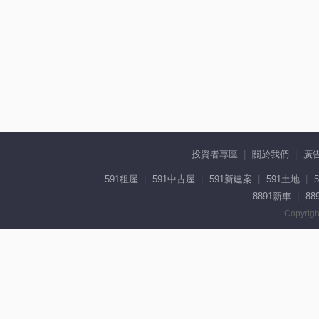
投資者專區
關於我們
廣
591租屋
591中古屋
591新建案
591土地
8891新車
88
Copyrigh