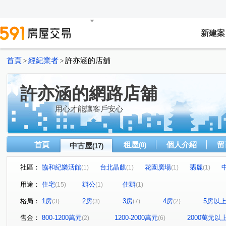
新建案
首頁
經紀業者
許亦涵的店舖
>
>
許亦涵的網路店舖
用心才能讓客戶安心
首頁
租屋
個人介紹
留
中古屋
(0)
(17)
社區：
協和紀樂活館
台北晶麒
花園廣場
翡麗
(1)
(1)
(1)
(1)
漢寶の丘
愛迪生
墨濤院
浪漫貴族
早安
(1)
(1)
(1)
(1)
用途：
住宅
辦公
住辦
(15)
(1)
(1)
風華
新潤RIVER ONE
興南路二段
宜安路
(1)
(1)
(1)
(1)
格局：
1房
2房
3房
4房
5房以
(3)
(3)
(7)
(2)
中山路二段
中興街
中正路
杭州南路二段
(1)
(1)
(1)
(2)
民安街
安德街
復興路
安成街
環河西路
(1)
(2)
(1)
(1)
售金：
800-1200萬元
1200-2000萬元
2000萬元以
(2)
(6)