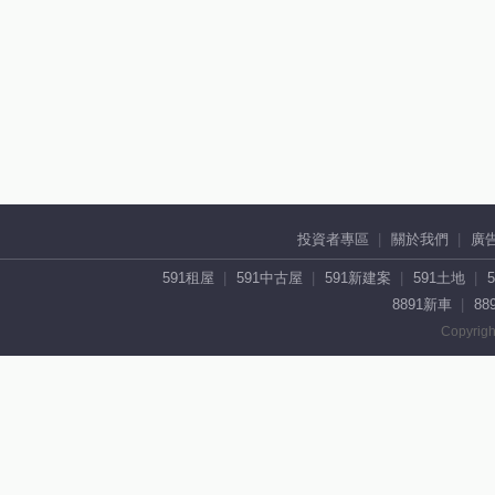
投資者專區
關於我們
廣
591租屋
591中古屋
591新建案
591土地
8891新車
88
Copyrigh