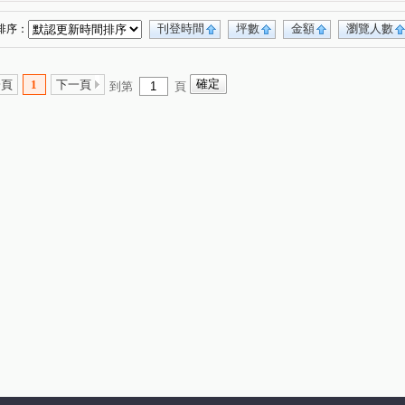
刊登時間
坪數
金額
瀏覽人數
排序：
一頁
1
下一頁
到第
頁