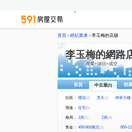
首頁
經紀業者
李玉梅的店舖
>
>
李玉梅的網路
專業+誠信=成交
首頁
租
中古屋
(5)
社區：
櫻花
雲天
倚翠大樓
(2)
(1)
(
用途：
住宅
(5)
格局：
1房
2房
(1)
(4)
售金：
400-800萬元
800-
(1)