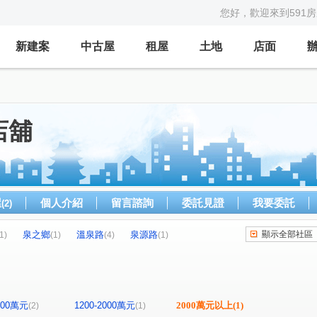
您好，歡迎來到591
新建案
中古屋
租屋
土地
店面
店舖
屋
個人介紹
留言諮詢
委託見證
我要委託
(2)
泉之鄉
溫泉路
泉源路
顯示全部社區
1)
(1)
(4)
(1)
1200萬元
1200-2000萬元
2000萬元以上
(1)
(2)
(1)