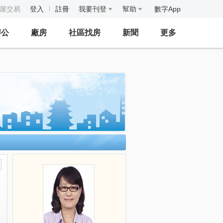
房屋交易
登入
註冊
我要刊登
幫助
數字App
辦公
廠房
社區找房
新聞
更多