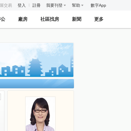
房屋交易
登入
註冊
我要刊登
幫助
數字App
辦公
廠房
社區找房
新聞
更多