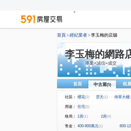
首頁
經紀業者
李玉梅的店舖
>
>
李玉梅的網路
專業+誠信=成交
首頁
租
中古屋
(5)
社區：
櫻花
雲天
倚翠大樓
(2)
(1)
(
用途：
住宅
(5)
格局：
1房
2房
(1)
(4)
售金：
400-800萬元
800-
(1)