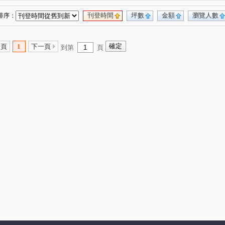
刊登時間
坪數
金額
瀏覽人數
排序：
一頁
1
下一頁
到第
頁