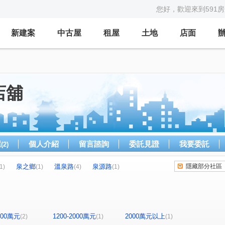
您好，歡迎來到591
新建案
中古屋
租屋
土地
店面
店舖
屋
個人介紹
留言諮詢
委託見證
我要委託
(2)
泉之鄉
溫泉路
泉源路
隱藏部分社區
1)
(1)
(4)
(1)
1200萬元
1200-2000萬元
2000萬元以上
(2)
(1)
(1)