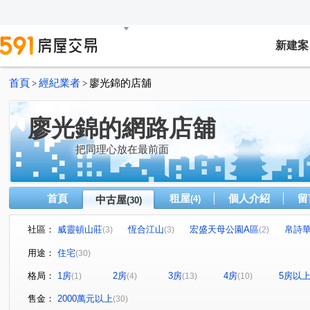
新建案
首頁
經紀業者
廖光錦的店舖
>
>
廖光錦的網路店舖
把同理心放在最前面
首頁
租屋
個人介紹
留
中古屋
(4)
(30)
社區：
威靈頓山莊
恆合江山
宏盛天母公園A區
帛詩
(3)
(3)
(2)
安縵莊園社區
依現場為準
遠雄天母
昇陽生活
(1)
(2)
(2)
(
用途：
住宅
(30)
崇仰21
台北之星
幸福大廈
常殷一域
統
(1)
(1)
(1)
(1)
格局：
1房
2房
3房
4房
5房以
(1)
(4)
(13)
(10)
新美齊心岳
文化路
崇仰六路
承德路七段
(1)
(2)
(3)
(3)
基隆路二段
內湖路三段
天母東路
芝玉路一段
(
(1)
(1)
(2)
售金：
2000萬元以上
(30)