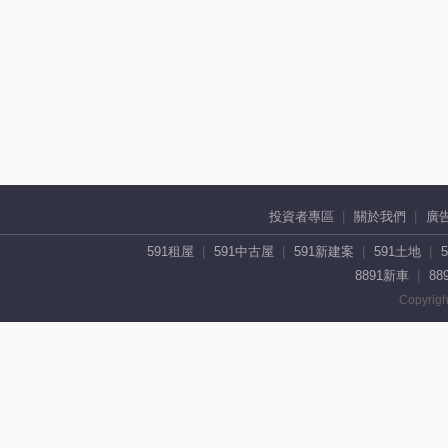
投資者專區
關於我們
廣
591租屋
591中古屋
591新建案
591土地
8891新車
88
Copyrigh