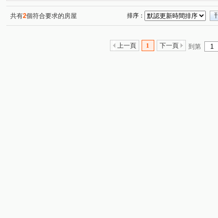
中山北路七段
崇仰一路
福華路
忠孝東路三段
(3)
(1)
(2)
(
士東路
中正路
中山北路六段
(1)
(1)
(1)
共有
2
個符合要求的房屋
排序：
上一頁
1
下一頁
到第