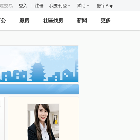
房屋交易
登入
註冊
我要刊登
幫助
數字App
辦公
廠房
社區找房
新聞
更多