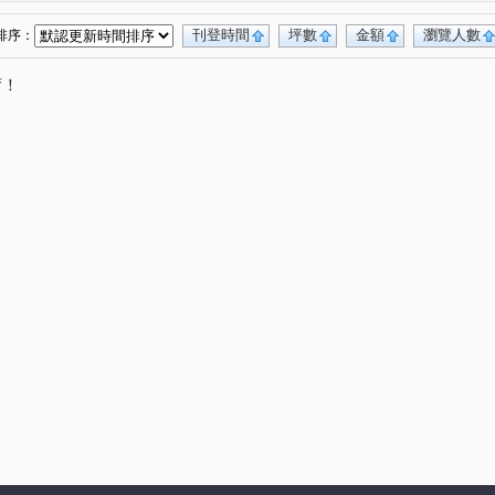
刊登時間
坪數
金額
瀏覽人數
排序：
唷！