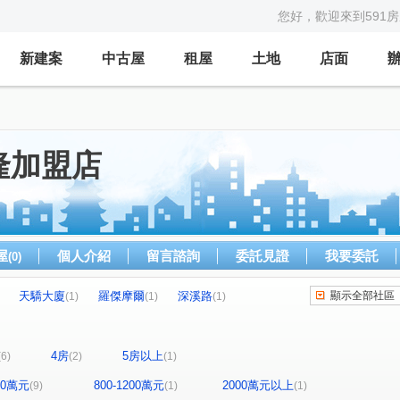
您好，歡迎來到591
新建案
中古屋
租屋
土地
店面
隆加盟店
屋
個人介紹
留言諮詢
委託見證
我要委託
(0)
天驕大廈
羅傑摩爾
深溪路
顯示全部社區
(1)
(1)
(1)
路
深澳坑路
新西街
安樂路一段
(1)
(1)
(1)
(1)
銘傳路
復興路
過港路
崇禮街
(1)
(1)
(1)
(1)
4房
5房以上
(6)
(2)
(1)
800萬元
800-1200萬元
2000萬元以上
(9)
(1)
(1)