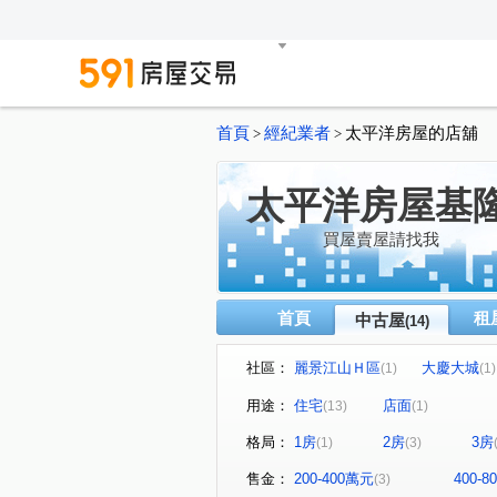
首頁
經紀業者
太平洋房屋的店舖
>
>
太平洋房屋基
買屋賣屋請找我
首頁
租
中古屋
(14)
社區：
麗景江山Ｈ區
大慶大城
(1)
(1)
中和路
愛四路
安一
(1)
(1)
用途：
住宅
店面
(13)
(1)
樂利三街
信五路
劉
(2)
(1)
格局：
1房
2房
3房
(1)
(3)
售金：
200-400萬元
400-
(3)