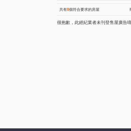
共有
0
個符合要求的房屋
很抱歉，此經紀業者未刊登售屋廣告