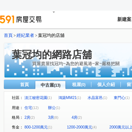
新建案
首頁
經紀業者
葉冠均的店舖
>
>
葉冠均的網路店舖
買屋賣屋找冠均~為您的避風港~家~嚴格把關
首頁
租屋
個人介紹
留
中古屋
(0)
(13)
社區：
淡江秘密花園
鴻築MM21
水晶富邑
東門心
(1)
(1)
(1)
(1)
探索21
竹科主人2
春福聯合國
德安家康
(1)
(1)
(1)
(1)
用途：
住宅
辦公
(12)
(1)
經國路三段
東明街
中央路
自強六街
中
(2)
(1)
(1)
(1)
格局：
2房
3房
4房
(2)
(8)
(2)
光復路一段
武陵路
中華路六段
金獅八街
(1)
(1)
(2)
(1)
售金：
800-1200萬元
1200-2000萬元
2000萬元以
(1)
(4)