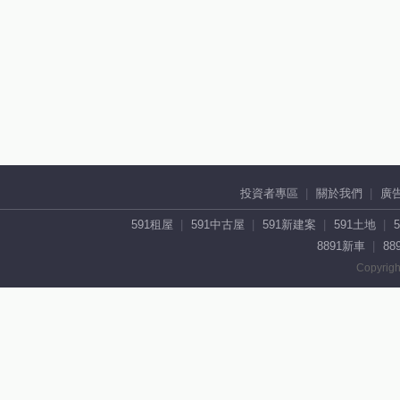
投資者專區
關於我們
廣
591租屋
591中古屋
591新建案
591土地
8891新車
88
Copyrigh