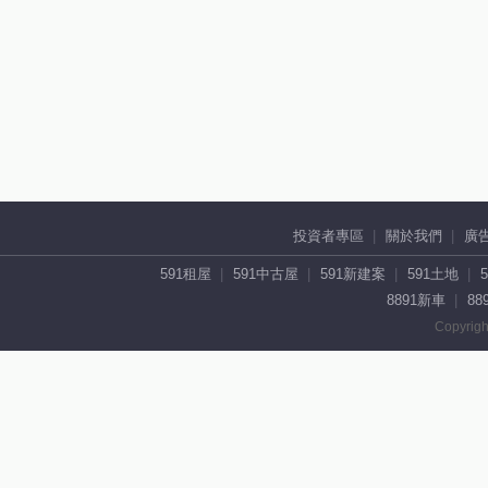
投資者專區
關於我們
廣
591租屋
591中古屋
591新建案
591土地
8891新車
88
Copyrigh