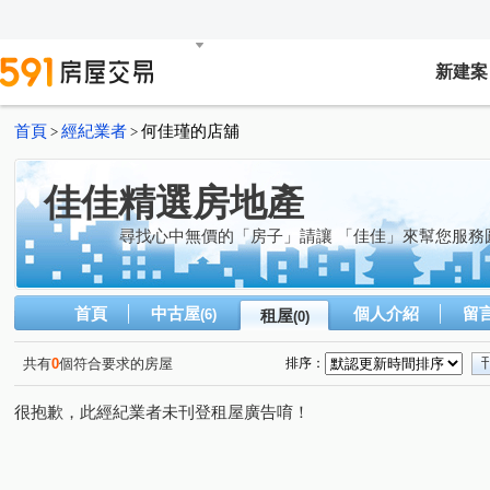
新建案
首頁
經紀業者
何佳瑾的店舖
>
>
佳佳精選房地產
尋找心中無價的「房子」請讓 「佳佳」來幫您服務
首頁
中古屋
個人介紹
留
(6)
租屋
(0)
共有
0
個符合要求的房屋
排序：
很抱歉，此經紀業者未刊登租屋廣告唷！