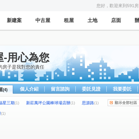
您好，歡迎來到591
新建案
中古屋
租屋
土地
店面
-用心為您
的房子是我對您的責任
個人介紹
留言諮詢
委託見證
我要委託
屋
(4)
福星三期
新莊萬坪公園棒球場店辦
思源路
顯示全部社區
(1)
(1)
(1)
中港路
(1)
辦
(1)