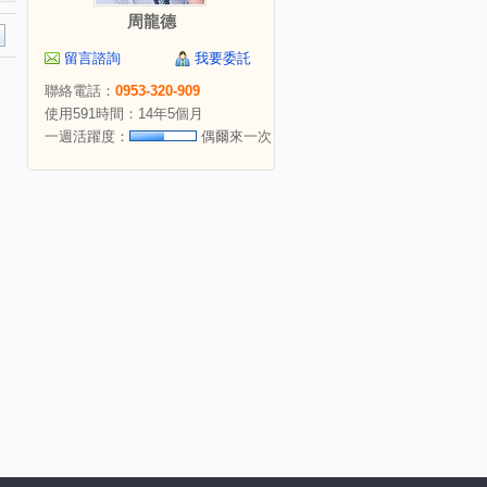
周龍德
留言諮詢
我要委託
聯絡電話：
0953-320-909
使用591時間：14年5個月
一週活躍度：
偶爾來一次