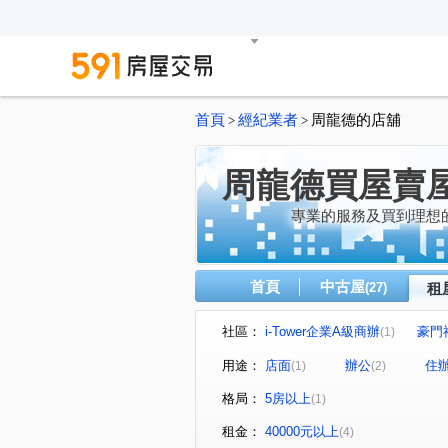
首頁
經紀業者
周龍德的店舖
>
>
周龍德買屋賣屋
專業的服務及買到理想
首頁
中古屋
(27)
租
社區：
i-Tower企業A級商辦
豪門
(1)
幸福路
新北大道四段
(1)
(1)
用途：
店面
辦公
住
(1)
(2)
格局：
5房以上
(1)
租金：
40000元以上
(4)