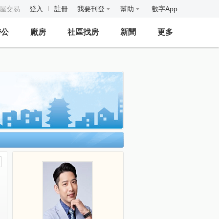
房屋交易
登入
註冊
我要刊登
幫助
數字App
辦公
廠房
社區找房
新聞
更多