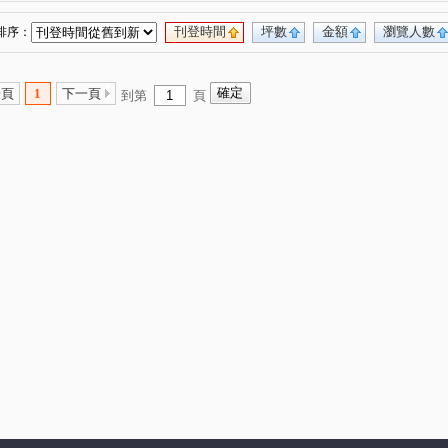
刊登時間
坪數
金額
瀏覽人數
排序：
一頁
1
下一頁
到第
頁