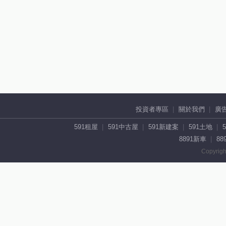
投資者專區
關於我們
廣
591租屋
591中古屋
591新建案
591土地
8891新車
88
Copyrigh