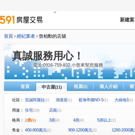
新建案
首頁
經紀業者
曾柏勳的店舖
>
>
真誠服務用心！
電洽:0916-759-832 小曾來幫您服務
首頁
租屋
個人介紹
留
中古屋
(2)
(11)
社區：
宜誠阿麗拉
湖適居
藍海帝國NO.5
大綠地3
(1)
(1)
(1)
(1)
鼎藏晶華
益展學苑
東方之星二期
久郡綺寓
(1)
(1)
(1)
(1)
用途：
住宅
店面
(10)
(1)
金溪路
永泰街
中興街
松勇一街
高平路
(1)
(1)
(1)
(1)
(
格局：
2房
(1)
3房
4房
5房以上
(4)
(4)
(1)
興仁路二段
福羚路
上海路
南平路二段
(1)
(1)
(1)
(1)
售金：
400-800萬元
800-1200萬元
1200-2000
(1)
(2)