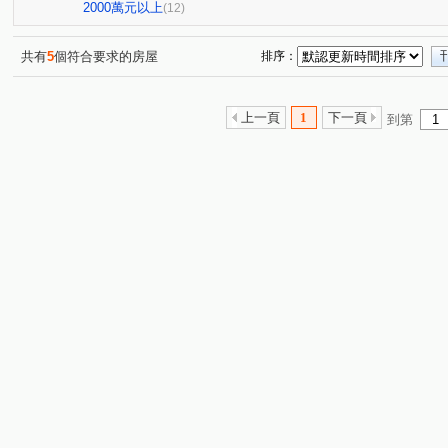
久郡綺寓
小葵A案報報
小葵A案報報
高誠君閱
(1)
(1)
(1)
2000萬元以上
(12)
小葵A案報報
幸福社區A區
鼎藏大硯一期
柏宣V
(1)
(1)
(1)
小葵A案報報
傳家寶15~17期
旺氣尊品
北帝國
(1)
(1)
(1)
共有
5
個符合要求的房屋
排序：
璟都未來城
小葵A案報報
小葵A案報報
昭揚大
(1)
(1)
(1)
遠雄龍岡
和盛琚
天郡
中壢香格里拉大廈
(1)
(1)
(1)
(1)
上一頁
1
下一頁
到第
小葵A案報報
威諾那
小葵A案報報
小葵A案報
(1)
(1)
(2)
小葵A案報報
米蘭小鎮
和平大院
織未來
(1)
(1)
(1)
(1)
小葵A案報報
夢公園
大清城品
時代廣場
(1)
(1)
(1)
(1)
中謹雲楊
巴黎春天
小葵A案報報
小葵A案報報
(1)
(1)
(1)
翔譽17
高誠好時代
興豐段
湧光路
榮民
(1)
(1)
(1)
(1)
中北路二段
福恩路一段
龍岡路二段
中平路
(1)
(1)
(2)
(1)
美樂路
龍東路
龍泉街
湧安路
福全路
(1)
(1)
(1)
(1)
(1)
文中三路
福祥路一段
松信路
大莊路
復
(1)
(1)
(1)
(2)
四維街
月桃路
南平路二段
錦水村
忠福
(1)
(1)
(1)
(1)
科三街
民富十三街
大同路
幸福五街
青
(1)
(1)
(1)
(1)
吉林二路
新富路
東豐街
園科路
成章二
(1)
(1)
(1)
(1)
莊敬路
華亞三路
中正三路
復興路
華美
(1)
(1)
(1)
(1)
自立街
東豐路
大興街
龍泉一街
龍陵路
(1)
(1)
(1)
(2)
(
光輝街
中豐路上林段
高平路
永豐路
經
(1)
(1)
(1)
(1)