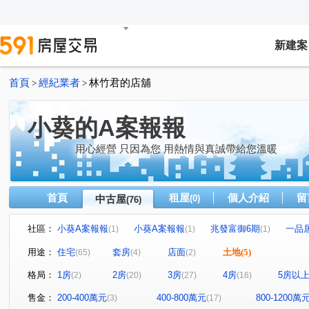
新建案
首頁
經紀業者
林竹君的店舖
>
>
小葵的A案報報
用心經營 只因為您 用熱情與真誠帶給您溫暖
首頁
租屋
個人介紹
留
中古屋
(0)
(76)
社區：
小葵A案報報
小葵A案報報
兆發富御6期
一品
(1)
(1)
(1)
小葵A案報報
站前獅子座
小葵A案報報
小葵A
(1)
(1)
(1)
用途：
住宅
套房
店面
土地
(5)
(65)
(4)
(2)
小葵A案報報
小葵A案報報ˇ
大清祥安
小葵A案
(1)
(1)
(1)
格局：
1房
2房
3房
4房
5房以
(2)
(20)
(27)
(16)
小葵A案報報
小葵A案報報
唯樂之丘
小葵A案
(1)
(2)
(1)
小葵A案報報
榕樹下
寶欣樂GO+
小葵A案報報
(2)
(1)
(1)
售金：
200-400萬元
400-800萬元
800-1200萬
(3)
(17)