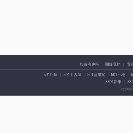
投資者專區
關於我們
廣
591租屋
591中古屋
591新建案
591土地
8891新車
88
Copyrigh