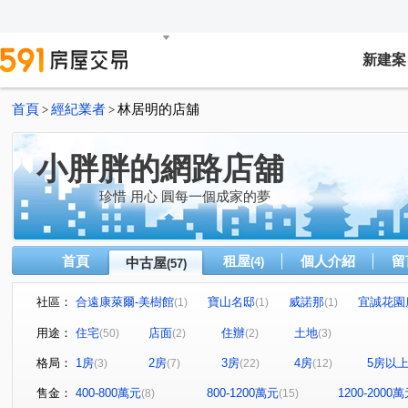
新建案
首頁
經紀業者
林居明的店舖
>
>
小胖胖的網路店舖
珍惜 用心 圓每一個成家的夢
首頁
租屋
個人介紹
留
中古屋
(4)
(57)
社區：
合遠康萊爾-美樹館
寶山名邸
威諾那
宜誠花園
(1)
(1)
(1)
興富發鉑悅
百川綠晶
大家門第
合輝鼎苑
(1)
(1)
(1)
(1)
用途：
住宅
店面
住辦
土地
(50)
(2)
(2)
(3)
三閤院
宏國真愛D區
和洲House
瑜璟芳華
(1)
(1)
(2)
(1)
格局：
1房
2房
3房
4房
5房以
(3)
(7)
(22)
(12)
新格名廈
冠倫大國
尚林花園廣場
築世天下
(1)
(1)
(1)
(1)
世紀風華
臻愛
合遠史丹佛-美學館
新巢派
(1)
(1)
(2)
(1)
售金：
400-800萬元
800-1200萬元
1200-2000
(8)
(15)