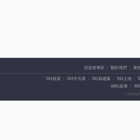
投資者專區
關於我們
廣
591租屋
591中古屋
591新建案
591土地
8891新車
88
Copyrigh