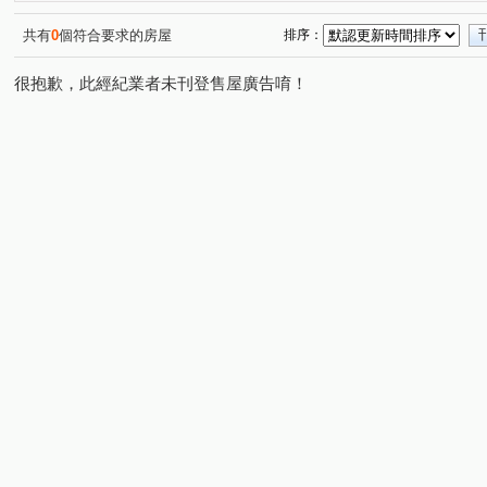
吾家麗
竹城御賞
學府家園
當代藝術Mo Art
(1)
(1)
(1)
(2)
白雲山莊
凱撒宮庭
如意居B
巴黎伯爵
寶
(1)
(1)
(1)
(1)
共有
0
個符合要求的房屋
排序：
明日耀
大墅雲集
正光二街
寶山街
大興
(1)
(1)
(3)
(1)
很抱歉，此經紀業者未刊登售屋廣告唷！
永安路
文桃路
南平路
寶慶路
慈文路
(2)
(1)
(1)
(2)
(1)
天祥一街
沙崙段
民有十一街
奉化路
大
(1)
(1)
(1)
(1)
大華七街
大觀路三段
經國路
民有三街
(1)
(2)
(1)
(2)
同安街
鎮三街
泰山街
莊敬路二段
德華
(1)
(1)
(1)
(1)
南上路
三民路二段
瑞慶路
中平路
中埔
(1)
(1)
(1)
(1)
民有五街
永樂街
東勢街
中山路
民生路
(2)
(2)
(1)
(1)
(
莊敬路一段
中山路
大業路一段
中華路
(1)
(1)
(1)
(1)