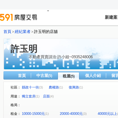
新建案
首頁
經紀業者
許玉明的店舖
>
>
許玉明
不動產買賣請洽:許小姐~0935248006
首頁
中古屋
個人介紹
留
(5)
租屋
(5)
社區：
縣政十一街
農權路
復興路
(3)
(1)
(1)
用途：
獨立套房
店面
(1)
(4)
格局：
租金：
10000-15000元
20000-40000元
40000元以上
(1)
(3)