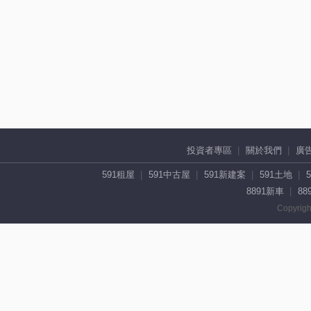
投資者專區
關於我們
廣
591租屋
591中古屋
591新建案
591土地
8891新車
88
Copyrigh