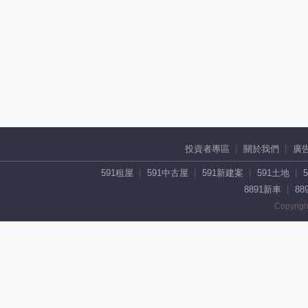
投資者專區
關於我們
廣
591租屋
591中古屋
591新建案
591土地
8891新車
88
Copyrigh