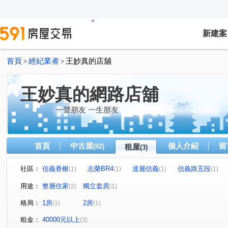
新建案
首頁
經紀業者
王妙真的店舖
>
>
王妙真的網路店舖
一聲朋友 一生朋友
首頁
中古屋
個人介紹
留
(82)
租屋
(3)
社區：
信義香榭
志榮BR4
達麗信義
信義路五段
(1)
(1)
(1)
(1)
忠孝東路五段
(1)
用途：
整層住家
獨立套房
(2)
(1)
格局：
1房
2房
(1)
(1)
租金：
40000元以上
(3)