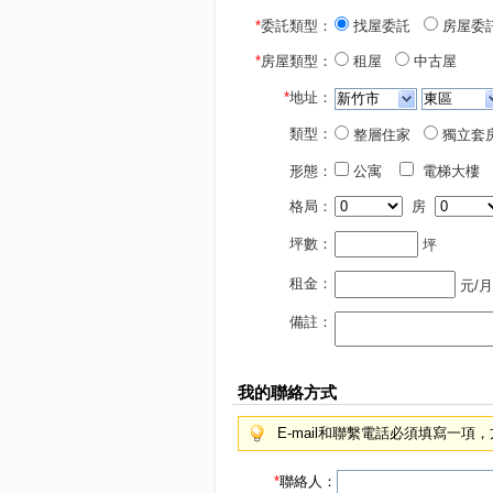
*
委託類型：
找屋委託
房屋委
*
房屋類型：
租屋
中古屋
*
地址：
類型：
整層住家
獨立套
形態：
公寓
電梯大樓
格局：
房
坪數：
坪
租金：
元/月
備註：
我的聯絡方式
E-mail和聯繫電話必須填寫一
*
聯絡人：