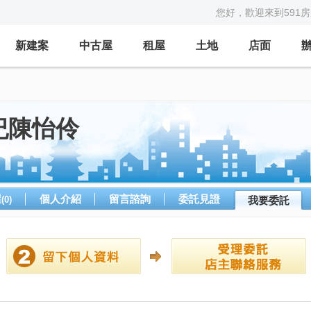
您好，歡迎來到591
新建案
中古屋
租屋
土地
店面
紀陳怡伶
屋
個人介紹
留言諮詢
委託見證
(0)
我要委託