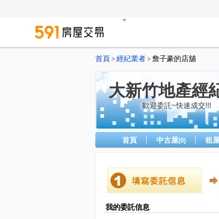
首頁
經紀業者
詹子豪的店舖
>
>
大新竹地產經
歡迎委託~快速成交!!!
首頁
中古屋
租
(0)
我的委託信息