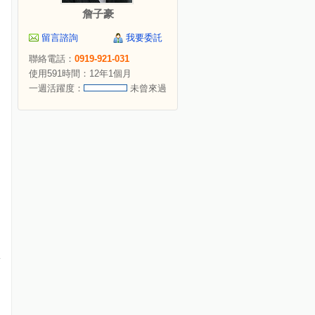
詹子豪
留言諮詢
我要委託
聯絡電話：
0919-921-031
使用591時間：12年1個月
一週活躍度：
未曾來過