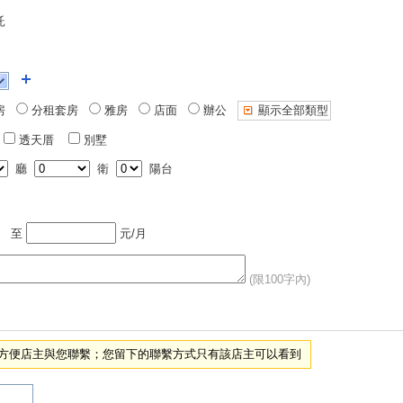
託
房
分租套房
雅房
店面
辦公
顯示全部類型
透天厝
別墅
廳
衛
陽台
至
元/月
(限100字內)
項，方便店主與您聯繫；您留下的聯繫方式只有該店主可以看到