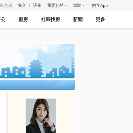
房屋交易
登入
註冊
我要刊登
幫助
數字App
辦公
廠房
社區找房
新聞
更多