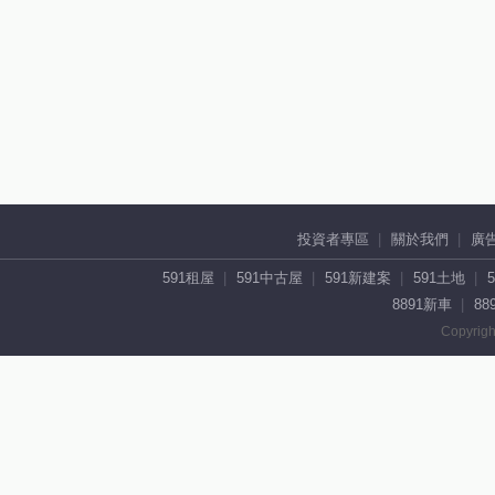
投資者專區
關於我們
廣
591租屋
591中古屋
591新建案
591土地
8891新車
88
Copyrigh