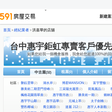
新建案
首頁
經紀業者
洪嘉華的店舖
>
>
台中惠宇鉅虹專賣客戶優先
如果您給我一個機會服務，我會給您超過100%的回
首頁
租屋
個人介紹
留
中古屋
(0)
(32)
社區：
磐鈺雲華
湖水岸
博星MANSION
富宇豐馥
(2)
(1)
(1)
(1)
勝美術二期雲門登峰
三采陽光麗景
荷風麗品
(3)
(2)
(1)
楓格花園翡翠座
惠宇觀市政
勝美術一期
鄉林
(1)
(1)
(2)
惠宇宇山鄰
惠宇晶華
元城上萃
太子劍橋
(1)
(1)
(1)
(1)
豐邑椰城
喬立圓容
達麗 J12
惠宇人本新觀
(1)
(3)
(1)
(1)