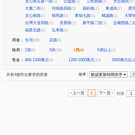
文心南五路一段
公益路
三民西路
大忠南街
(1)
(1)
(1)
(5)
大墩二街
河南路四段
福科路
東成街
西
(1)
(1)
(1)
(1)
文心南路
朝馬路
軍福七路
精誠路
大聖
(1)
(1)
(1)
(1)
台灣大道四段
至善路
新平路二段
五權西路二
(1)
(1)
(1)
福星北路
弘孝路
(1)
(1)
用途：
住宅
店面
(29)
(3)
格局：
2房
3房
4房
(4)
5房以上
(5)
(19)
(1)
售金：
800-1200萬元
1200-2000萬元
2000萬元以
(3)
(13)
共有
4
個符合要求的房屋
排序：
上一頁
1
下一頁
到第