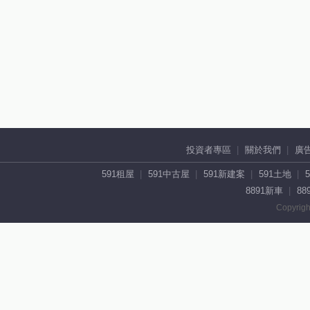
投資者專區
關於我們
廣
591租屋
591中古屋
591新建案
591土地
8891新車
88
Copyrigh