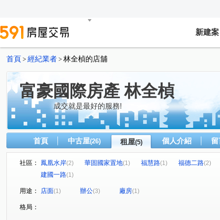
新建案
首頁
經紀業者
林全楨的店舖
>
>
富豪國際房產 林全楨
成交就是最好的服務!
首頁
中古屋
個人介紹
留
(26)
租屋
(5)
社區：
鳳凰水岸
華固國家置地
福慧路
福德二路
(2)
(1)
(1)
(2)
建國一路
(1)
用途：
店面
辦公
廠房
(1)
(3)
(1)
格局：