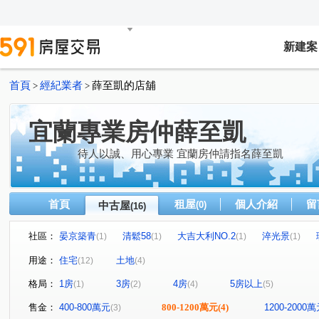
新建案
首頁
經紀業者
薛至凱的店舖
>
>
宜蘭專業房仲薛至凱
待人以誠、用心專業 宜蘭房仲請指名薛至凱
首頁
租屋
個人介紹
留
中古屋
(0)
(16)
社區：
晏京築青
清鬆58
大吉大利NO.2
淬光景
(1)
(1)
(1)
(1)
大吉二段
深賢段
光明路
孝威一路
忠孝
(1)
(1)
(1)
(1)
用途：
住宅
土地
(12)
(4)
大吉一路
上將路一段
農義路一段
武罕七路
(1)
(1)
(1)
(1)
格局：
1房
3房
4房
5房以上
(1)
(2)
(4)
(5)
樹人路
五結路三段
五結中路二段
(1)
(1)
(1)
售金：
400-800萬元
800-1200萬元
(4)
1200-2000
(3)