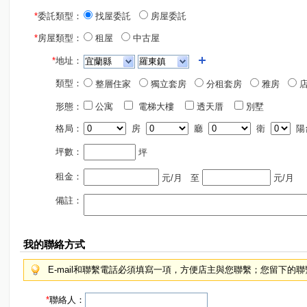
*
委託類型：
找屋委託
房屋委託
*
房屋類型：
租屋
中古屋
*
地址：
類型：
整層住家
獨立套房
分租套房
雅房
店
形態：
公寓
電梯大樓
透天厝
別墅
格局：
房
廳
衛
陽
坪數：
坪
租金：
元/月
至
元/月
備註：
我的聯絡方式
E-mail和聯繫電話必須填寫一項，方便店主與您聯繫；您留下的
*
聯絡人：