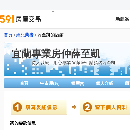
新建案
首頁
經紀業者
薛至凱的店舖
>
>
宜蘭專業房仲薛至凱
待人以誠、用心專業 宜蘭房仲請指名薛至凱
首頁
中古屋
租屋
個人介紹
留
(16)
(0)
我的委託信息