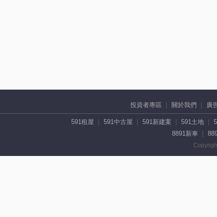
投資者專區
關於我們
廣
591租屋
591中古屋
591新建案
591土地
8891新車
88
Copyrigh