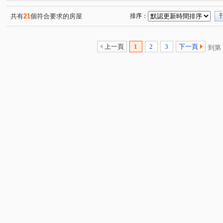
揚名學園二期
山水天地
吉品名家A區
中港一街
(2)
(6)
(1)
單身貴族
漢皇鼎真
四季陽光
櫻花山莊
(1)
(1)
(1)
(1)
共有
21
個符合要求的房屋
排序：
中和街
永和段
兔子坑段
新民街
鎮前街
(3)
(1)
(2)
(1)
(
東鄉路
東園段
中興段
和平巷
東和街
(1)
(1)
(5)
(1)
(1)
上一頁
1
2
3
下一頁
到第
中正三路
新德路
大慶街
保安街二段
溪
(1)
(3)
(2)
(10)
大觀路三段
大林尾段
中正路
溪崑二街
(7)
(3)
(2)
(2)
新樹路
光興街
介壽路二段
紫新路
萬壽
(9)
(1)
(1)
(1)
千歲街
建安街
民生街
新崑路
樹新路
(2)
(1)
(2)
(1)
(8)
永安北路一段
成福路
中正東路
西安路一段
(1)
(1)
(2)
(1)
太平路
永豐路
東榮街
中榮街
民族街
(1)
(1)
(1)
(2)
(6)
名園街
中港一街
裕民街
環河西路一段
(1)
(2)
(2)
(1)
八德街
光復路二段
國泰街
永明街
竹林
(2)
(1)
(1)
(1)
中山路二段
(3)