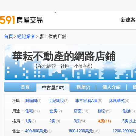
新建案
首頁
經紀業者
廖士傑的店舖
>
>
華耘不動產的網路店鋪
【在地經營一社區一小巢✌✌】
首頁
租屋
個人介紹
中古屋
(7)
(167)
社區：
興頤園
世紀凱悅
非常容易A區
沐風華苑
(1)
(2)
(5)
(4)
新宿花園
世界盃三期四期(現代巴黎/現代東京)
地景
(4)
(7)
用途：
住宅
套房
店面
辦公
住辦
(87)
(2)
(13)
(5)
(3)
麗池花園廣場
新學友
碧瑤江山二期
地景滿築
(9)
(5)
(2)
(
格局：
1房
2房
3房
4房
(21)
5房以
(6)
(9)
(54)
世界盃一期二期(雪梨區/雅典區)
悅灣-謙悅
超級城市
(2)
(2)
超級城市曼哈頓
超級城市曼哈頓
武林豐園
孩
(8)
(1)
(1)
售金：
400-800萬元
800-1200萬元
1200-2000
(3)
(18)