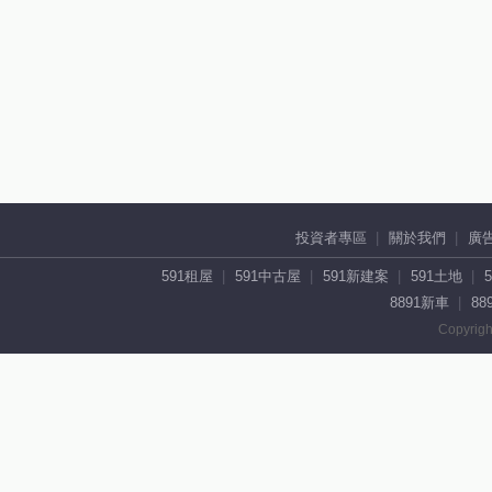
投資者專區
關於我們
廣
591租屋
591中古屋
591新建案
591土地
8891新車
88
Copyrigh