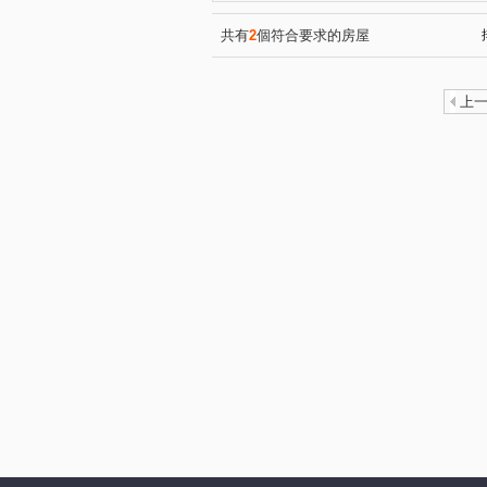
揚名學園二期
山水天地
(2)
(6)
單身貴族
漢皇鼎真
(1)
(1)
共有
2
個符合要求的房屋
中和街
永和段
兔子
(3)
(1)
東鄉路
東園段
中興
(1)
(1)
上
中正三路
新德路
大
(1)
(3)
大觀路三段
大林尾段
(7)
(3)
新樹路
光興街
介壽
(9)
(1)
千歲街
建安街
民生
(2)
(1)
永安北路一段
成福路
(1)
(1)
太平路
永豐路
東榮
(1)
(1)
名園街
中港一街
裕
(1)
(2)
八德街
光復路二段
(2)
(1)
中山路二段
(3)