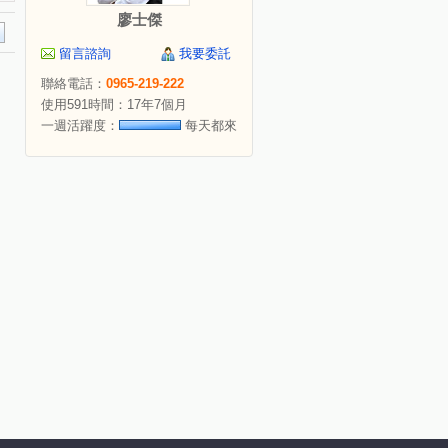
廖士傑
留言諮詢
我要委託
聯絡電話：
0965-219-222
使用591時間：17年7個月
一週活躍度：
每天都來