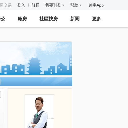
房屋交易
登入
註冊
我要刊登
幫助
數字App
辦公
廠房
社區找房
新聞
更多