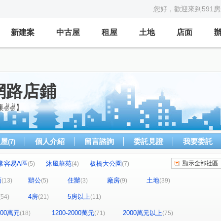
您好，歡迎來到591
新建案
中古屋
租屋
土地
店面
網路店鋪
巢✌✌】
租屋
個人介紹
留言諮詢
委託見證
我要委託
(7)
常容易A區
沐風華苑
板橋大公園
顯示全部社區
(5)
(4)
(7)
現代巴黎/現代東京)
地景四季
滿築
(7)
(1)
(2)
面
辦公
住辦
廠房
土地
(13)
(5)
(3)
(9)
(39)
碧瑤江山二期
地景滿築
(2)
(2)
4房
5房以上
(54)
(21)
(11)
悅灣-謙悅
超級城市SUPER2愛丁堡
(2)
(2)
(1)
曼哈頓
武林豐園
孩子王
東輝傳薪家
(1)
(1)
(2)
(1)
1200萬元
1200-2000萬元
2000萬元以上
(18)
(71)
(75)