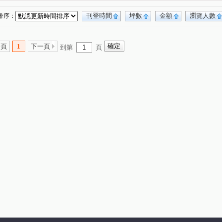
吉品名家A區
中港一街99號
樺福水悅
(1)
(1)
(1)
四季陽光
櫻花山莊
寶捷麗
大山背
(1)
(1)
(1)
(1)
刊登時間
坪數
金額
瀏覽人數
排序：
坑段
新民街
鎮前街
金門街
(2)
(1)
(7)
(10)
段
和平巷
東和街
滿平街
(5)
(1)
(1)
(3)
一頁
1
下一頁
到第
頁
慶街
(2)
保安街二段
溪崑一街
(10)
(4)
中正路
溪崑二街
篤行路一段
(2)
(2)
(14)
路二段
紫新路
萬壽路一段
龍安路
(1)
(1)
(4)
(5)
街
新崑路
樹新路
豐盛一街
(2)
(1)
(8)
(1)
中正東路
西安路一段
忠孝街
(2)
(1)
(2)
街
中榮街
民族街
新莊路
(1)
(2)
(6)
(1)
民街
環河西路一段
溪心路
樹新路
(2)
(1)
(1)
(1)
國泰街
永明街
竹林路
三俊街
(1)
(1)
(1)
(1)