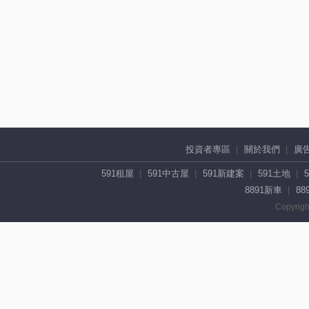
投資者專區
關於我們
廣
591租屋
591中古屋
591新建案
591土地
8891新車
88
Copyrigh