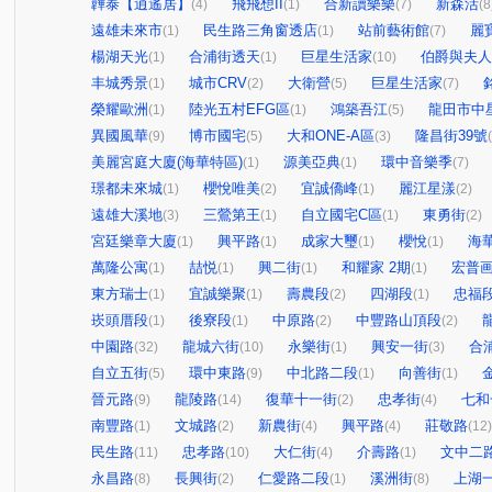
韡泰【逍遙居】
飛飛想II
合新讀樂樂
新森活
(4)
(1)
(7)
(8
遠雄未來市
民生路三角窗透店
站前藝術館
麗
(1)
(1)
(7)
楊湖天光
合浦街透天
巨星生活家
伯爵與夫人
(1)
(1)
(10)
丰城秀景
城市CRV
大衛營
巨星生活家
(1)
(2)
(5)
(7)
榮耀歐洲
陸光五村EFG區
鴻築吾江
龍田市中
(1)
(1)
(5)
異國風華
博市國宅
大和ONE-A區
隆昌街39號
(9)
(5)
(3)
美麗宮庭大廈(海華特區)
源美亞典
環中音樂季
(1)
(1)
(7)
璟都未來城
櫻悅唯美
宜誠僑峰
麗江星漾
(1)
(2)
(1)
(2)
遠雄大溪地
三鶯第王
自立國宅C區
東勇街
(3)
(1)
(1)
(2)
宮廷樂章大廈
興平路
成家大璽
櫻悅
海
(1)
(1)
(1)
(1)
萬隆公寓
喆悦
興二街
和耀家 2期
宏普画
(1)
(1)
(1)
(1)
東方瑞士
宜誠樂聚
壽農段
四湖段
忠福
(1)
(1)
(2)
(1)
崁頭厝段
後寮段
中原路
中豐路山頂段
(1)
(1)
(2)
(2)
中園路
龍城六街
永樂街
興安一街
合
(32)
(10)
(1)
(3)
自立五街
環中東路
中北路二段
向善街
(5)
(9)
(1)
(1)
晉元路
龍陵路
復華十一街
忠孝街
七和
(9)
(14)
(2)
(4)
南豐路
文城路
新農街
興平路
莊敬路
(1)
(2)
(4)
(4)
(12)
民生路
忠孝路
大仁街
介壽路
文中二
(11)
(10)
(4)
(1)
永昌路
長興街
仁愛路二段
溪洲街
上湖
(8)
(2)
(1)
(8)