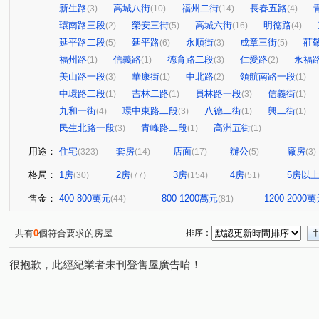
新生路
高城八街
福州二街
長春五路
(3)
(10)
(14)
(4)
環南路三段
榮安三街
高城六街
明德路
(2)
(5)
(16)
(4)
延平路二段
延平路
永順街
成章三街
莊
(5)
(6)
(3)
(5)
福州路
信義路
德育路二段
仁愛路
永福
(1)
(1)
(3)
(2)
美山路一段
華康街
中北路
領航南路一段
(3)
(1)
(2)
(1)
中環路二段
吉林二路
員林路一段
信義街
(1)
(1)
(3)
(1)
九和一街
環中東路二段
八德二街
興二街
(4)
(3)
(1)
(1)
民生北路一段
青峰路二段
高洲五街
(3)
(1)
(1)
用途：
住宅
套房
店面
辦公
廠房
(323)
(14)
(17)
(5)
(3)
格局：
1房
2房
3房
4房
5房以
(30)
(77)
(154)
(51)
售金：
400-800萬元
800-1200萬元
1200-2000
(44)
(81)
共有
0
個符合要求的房屋
排序：
很抱歉，此經紀業者未刊登售屋廣告唷！