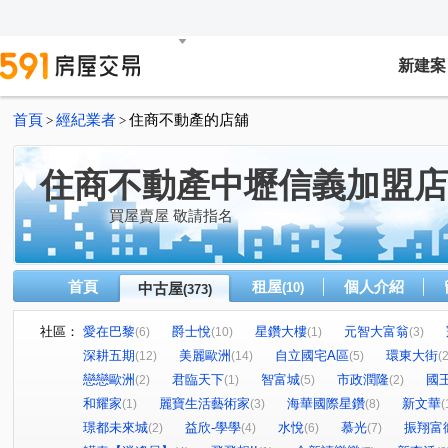
新建案
首頁
經紀業者
住商不動產的店舖
>
>
住商不動產中壢信義加盟店
買屋賣屋 敬請指名
首頁
租屋
個人介紹
中古屋
(10)
(373)
社區：
愛在巴黎
爵士悅
星鑽大樓
元智大富翁
(6)
(10)
(1)
(3)
深耕五期
美麗歐洲
自立國宅A區
環東大街
(12)
(14)
(5)
(2
戀戀歐洲
君臨天下
智富城
市政潤隆
國
(2)
(1)
(5)
(2)
和耀家
麗寶生活藝術家
海華國際星鑽
新文華
(1)
(3)
(8)
(
璟都未來城
益欣-學學
水悅
慕光
振翔富
(2)
(4)
(6)
(7)