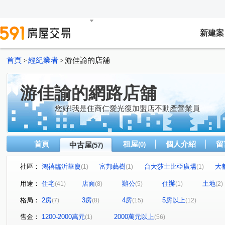
新建案
首頁
經紀業者
游佳諭的店舖
>
>
游佳諭的網路店舖
您好!我是住商仁愛光復加盟店不動產營業員
首頁
租屋
個人介紹
留
中古屋
(0)
(57)
社區：
鴻禧臨沂華廈
富邦藝樹
台大莎士比亞廣場
大
(1)
(1)
(1)
紐澤西B區
東方麒麟大廈
海德花園大廈
敦品
(1)
(1)
(1)
用途：
住宅
店面
辦公
住辦
土地
(41)
(8)
(5)
(1)
(2)
敦化財經大樓
宏觀天廈
永富信義
智慧名邸
(1)
(1)
(2)
(1)
格局：
2房
3房
4房
5房以上
(7)
(8)
(15)
(12)
華固松疆
湖山村
三普安和大樓
敦南自在
(1)
(1)
(1)
(1)
德周仁愛名邸
松江188
凌雲大廈
富麗世界
(1)
(1)
(1)
(1)
售金：
1200-2000萬元
2000萬元以上
(1)
(56)