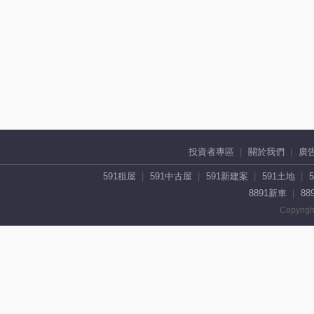
投資者專區
關於我們
廣
591租屋
591中古屋
591新建案
591土地
8891新車
88
Copyrigh