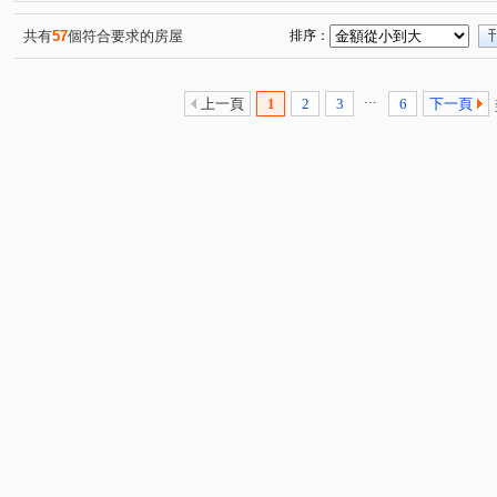
瑞安懷石
白宮企業大樓
信福華廈
達永秋鄉
(1)
(1)
(1)
(1)
敦和新象
民權敦品
帝國廣場大廈
甲第名宮
(1)
(1)
(1)
(1)
共有
57
個符合要求的房屋
排序：
國花山莊
橘咖啡
(土地單價36萬)
健安新城A區
(1)
(1)
(1)
仁愛臻寶
新安路
臨沂街
敦化南路一段
(1)
(3)
(1)
(1)
...
上一頁
1
2
3
6
下一頁
羅斯福路二段
自強路五段
林口街
松江路
(1)
(1)
(1)
(3)
辛亥路五段
合江街
延吉街
吳興街
松勤
(1)
(1)
(1)
(1)
信義路三段
青雲街
康寧路三段
復興南路一段
(1)
(1)
(1)
(
安和路一段
忠孝東路四段
臨江街
清水路
(1)
(1)
(1)
(1)
瑞安街
永安街
南京東路三段
保平路
臥
(2)
(1)
(1)
(1)
浦城街
和平東路三段
和平東路三段
民權東路
(1)
(1)
(1)
忠孝東路五段
信義路四段
聖景路
辛亥路四段
(1)
(1)
(1)
(
忠孝街
菁山路
三民路
民權路
仁愛路三
(1)
(1)
(1)
(1)
延平北路六段
延吉街
(1)
(1)