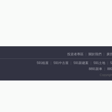
投資者專區
關於我們
廣
591租屋
591中古屋
591新建案
591土地
8891新車
88
Copyrigh