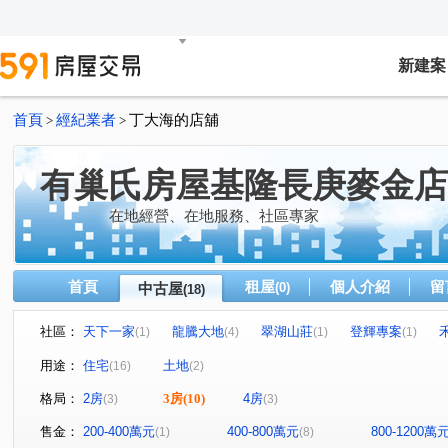
新建案
首頁
經紀業者
丁大海的店舖
>
>
有巢氏房屋基隆長庚麥金店
在地經營、在地服務、社區專家
首頁
租屋
個人介紹
留
中古屋
(0)
(18)
社區：
天下一家
龍騰大地
翠湖山莊
登輝專案
(1)
(4)
(1)
(1)
東瑞首綻
光匯學苑
富景天下
武訓街
八
(1)
(1)
(1)
(1)
用途：
住宅
土地
(16)
(2)
樂利三街
新豐街
崇信街
基金二路
茄苳
(6)
(2)
(1)
(1)
格局：
2房
3房
(10)
4房
(3)
(3)
武嶺街
大吉五路
麥金路
(1)
(1)
(1)
售金：
200-400萬元
400-800萬元
800-1200萬
(1)
(8)