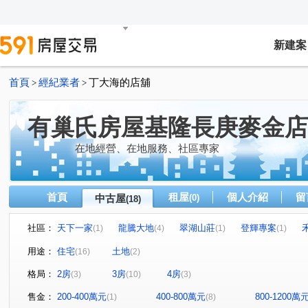
新建案
首頁
經紀業者
丁大海的店舖
>
>
有巢氏房屋基隆長庚麥金店
在地經營、在地服務、社區專家
首頁
租屋
個人介紹
留
中古屋
(0)
(18)
社區：
天下一家
龍騰大地
翠湖山莊
登輝專案
(1)
(4)
(1)
(1)
東瑞首綻
光匯學苑
富景天下
武訓街
八
(1)
(1)
(1)
(1)
用途：
住宅
土地
(16)
(2)
樂利三街
新豐街
崇信街
基金二路
茄苳
(6)
(2)
(1)
(1)
格局：
2房
3房
4房
(3)
(10)
(3)
武嶺街
大吉五路
麥金路
(1)
(1)
(1)
售金：
200-400萬元
400-800萬元
800-1200萬
(1)
(8)