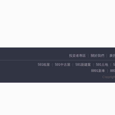
投資者專區
關於我們
廣
591租屋
591中古屋
591新建案
591土地
8891新車
88
Copyrigh