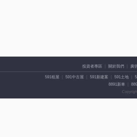
投資者專區
關於我們
廣
591租屋
591中古屋
591新建案
591土地
8891新車
88
Copyrigh