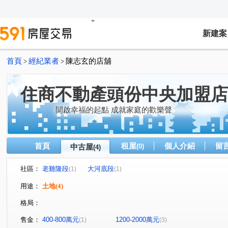
新建案
首頁
經紀業者
陳志玄的店舖
>
>
住商不動產頭份中央加盟店
開啟幸福的起點 成就家庭的歡樂聲
首頁
租屋
個人介紹
留
中古屋
(0)
(4)
社區：
老雞隆段
大河底段
(1)
(1)
用途：
土地
(4)
格局：
售金：
400-800萬元
1200-2000萬元
(1)
(3)