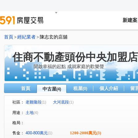
新建案
首頁
經紀業者
陳志玄的店舖
>
>
住商不動產頭份中央加盟店
開啟幸福的起點 成就家庭的歡樂聲
首頁
租屋
個人介紹
留
中古屋
(0)
(4)
社區：
老雞隆段
大河底段
(1)
(1)
用途：
土地
(4)
格局：
售金：
400-800萬元
1200-2000萬元
(3)
(1)