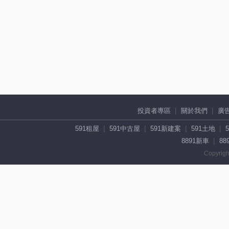
投資者專區
關於我們
廣
591租屋
591中古屋
591新建案
591土地
8891新車
88
Copyrigh