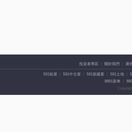
投資者專區
關於我們
廣
591租屋
591中古屋
591新建案
591土地
8891新車
88
Copyrigh