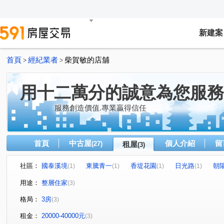
新建案
首頁
經紀業者
柴賀敏的店舖
>
>
用十二萬分的誠意為您服務
服務創造價值.專業贏得信任
首頁
中古屋
個人介紹
留
(27)
租屋
(3)
社區：
國泰溪境
東騰青一
香堤花園
日光路
朝
(1)
(1)
(1)
(1)
用途：
整層住家
(3)
格局：
3房
(3)
租金：
20000-40000元
(3)