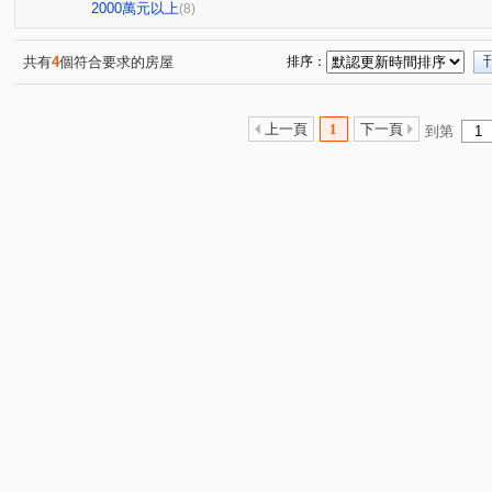
中山路
萬壽路二段
大同路
中華路
頂興
(1)
(2)
(3)
(1)
2000萬元以上
(8)
光峯路
春日路
文桃路
民安西路
介壽路
(1)
(1)
(1)
(1)
(
銀和街
(1)
共有
4
個符合要求的房屋
排序：
上一頁
1
下一頁
到第