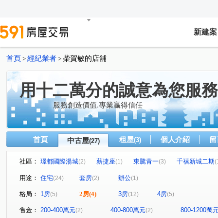
新建案
首頁
經紀業者
柴賀敏的店舖
>
>
用十二萬分的誠意為您服務
服務創造價值.專業贏得信任
首頁
租屋
個人介紹
留
中古屋
(3)
(27)
社區：
璟都國際湯城
薪捷座
東騰青一
千禧新城二期
(2)
(1)
(3)
(
禾林山知間
通商大樓
香堤花園
銘傳老闆
(2)
(1)
(2)
(2)
用途：
住宅
套房
辦公
(24)
(2)
(1)
璟都國際湯城
麗捷New One
維特魯威
愛的世
(1)
(1)
(1)
格局：
1房
2房
(4)
3房
4房
(5)
(12)
(5)
水硯行館
東村Aone
力霸倫敦城劍橋區
銘傳至
(1)
(1)
(1)
桃源街
朝陽街
光峰路千禧新城
明德路
(1)
(3)
(1)
(1)
售金：
200-400萬元
400-800萬元
800-1200萬
(2)
(2)