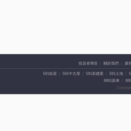
投資者專區
關於我們
廣
591租屋
591中古屋
591新建案
591土地
8891新車
88
Copyrigh