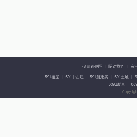
投資者專區
關於我們
廣
591租屋
591中古屋
591新建案
591土地
8891新車
88
Copyrigh