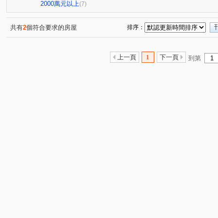
中山路
萬壽路二段
大同路
中華路
頂興
(1)
(3)
(3)
(1)
2000萬元以上
(7)
光峯路
春日路
文桃路
民安西路
介壽路
(1)
(1)
(1)
(1)
(
銀和街
(1)
共有
2
個符合要求的房屋
排序：
上一頁
1
下一頁
到第