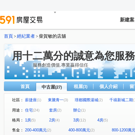
新建案
首頁
經紀業者
柴賀敏的店舖
>
>
用十二萬分的誠意為您服務
服務創造價值.專業贏得信任
首頁
租屋
個人介紹
留
中古屋
(3)
(27)
社區：
薪捷座
東騰青一
璟都國際湯城
千禧新城二期
(1)
(3)
(2)
(
禾林山知間
通商大樓
香堤花園
銘傳老闆
(2)
(1)
(2)
(2)
用途：
住宅
套房
辦公
(24)
(2)
(1)
璟都國際湯城
麗捷New One
維特魯威
愛的世
(1)
(1)
(1)
格局：
1房
2房
3房
4房
(5)
(4)
(12)
(5)
太子地球村A區
東村Aone
力霸倫敦城劍橋區
(1)
(1)
(1)
朝陽街
長峰路
(2)
光峰路千禧新城
明德路
(3)
(1)
(1)
售金：
200-400萬元
400-800萬元
800-1200萬
(2)
(2)