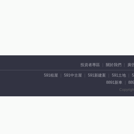
投資者專區
關於我們
廣
591租屋
591中古屋
591新建案
591土地
8891新車
88
Copyrigh