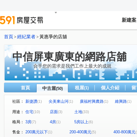
新建案
首頁
經紀業者
黃惠爭的店舖
>
>
中信屏東廣東的網路店舖
合乎您的需求是我們工作上最大的成就
首頁
租屋
個人介紹
留
中古屋
(1)
(50)
社區：
新捷讚
尖美東山河
廣福村興農路
維興路
(1)
(1)
(1)
(1)
磚寮
香潭路
忠英路
龍潭段
和生路二段
(1)
(1)
(1)
(1)
(
用途：
住宅
店面
土地
(10)
(3)
(33)
昆明街
坪頂路
萬興路
大和路
富翁街
(1)
(1)
(1)
(1)
(1)
格局：
3房
4房
5房以上
(7)
(1)
(6)
三和路
西環路
中山路
學仁街
機場北路
(1)
(1)
(1)
(1)
(
林森路東四段
環山路
吉和段
中興路二段
(1)
(1)
(1)
(1)
售金：
200萬元以下
200-400萬元
400-800萬元
(1)
(5)
(