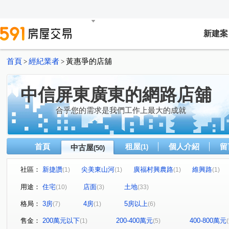
新建案
首頁
經紀業者
黃惠爭的店舖
>
>
中信屏東廣東的網路店舖
合乎您的需求是我們工作上最大的成就
首頁
租屋
個人介紹
留
中古屋
(1)
(50)
社區：
新捷讚
尖美東山河
廣福村興農路
維興路
(1)
(1)
(1)
(1)
磚寮
香潭路
忠英路
龍潭段
和生路二段
(1)
(1)
(1)
(1)
(
用途：
住宅
店面
土地
(10)
(3)
(33)
昆明街
坪頂路
萬興路
大和路
富翁街
(1)
(1)
(1)
(1)
(1)
格局：
3房
4房
5房以上
(7)
(1)
(6)
三和路
西環路
中山路
學仁街
機場北路
(1)
(1)
(1)
(1)
(
林森路東四段
環山路
吉和段
中興路二段
(1)
(1)
(1)
(1)
售金：
200萬元以下
200-400萬元
400-800萬元
(1)
(5)
(