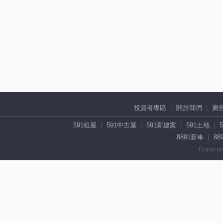
投資者專區
關於我們
廣
591租屋
591中古屋
591新建案
591土地
8891新車
88
Copyrigh