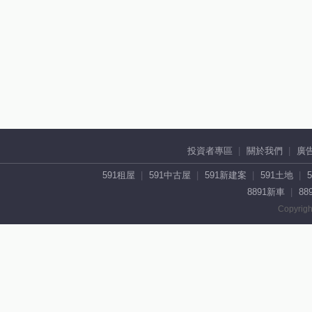
投資者專區
關於我們
廣
591租屋
591中古屋
591新建案
591土地
8891新車
88
Copyrigh