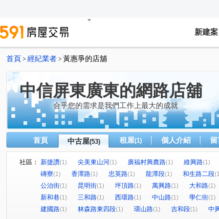
新建案
首頁
經紀業者
黃惠爭的店舖
>
>
中信屏東廣東的網路店舖
合乎您的需求是我們工作上最大的成就
首頁
租屋
個人介紹
留
中古屋
(1)
(53)
社區：
新捷讚
尖美東山河
廣福村興農路
維興路
(1)
(1)
(1)
(1)
磚寮
香潭路
忠英路
龍潭段
和生路二段
(1)
(1)
(1)
(1)
(
公治街
昆明街
坪頂路
萬興路
大和路
(1)
(1)
(1)
(1)
(1)
新和巷
三和路
西環路
中山路
學仁街
(1)
(1)
(1)
(1)
(1)
建國路
林森路東四段
環山路
吉和段
中
(1)
(1)
(1)
(1)