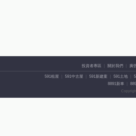
投資者專區
關於我們
廣
591租屋
591中古屋
591新建案
591土地
8891新車
88
Copyrigh