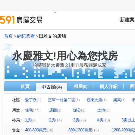
新建案
首頁
經紀業者
田雅文的店舖
>
>
永慶雅文!用心為您找房
哈囉我是永慶雅文!用心服務圓滿成家
首頁
租屋
個人介紹
留
中古屋
(0)
(84)
社區：
愛丁堡
空軍一村第二區
觀東大第
樂高
(1)
(1)
(1)
(1)
水明漾峇里島5
國賓大悅
水晶香榭
雪梨
(1)
(1)
(1)
(1)
用途：
住宅
店面
辦公
土地
(77)
(2)
(2)
(3)
富廣和合
樂在MY HOUSE
市政首璽
美術水公
(2)
(1)
(1)
格局：
1房
2房
3房
4房
5房以
(2)
(14)
(38)
(13)
仰睦
星都心
御園大樓
空軍一村第二區
(1)
(1)
(1)
(1)
優質社區
安縵儷舍
財星大樓
優質社區
(1)
(1)
(1)
(1)
售金：
400-800萬元
800-1200萬元
1200-2000
(10)
(13)