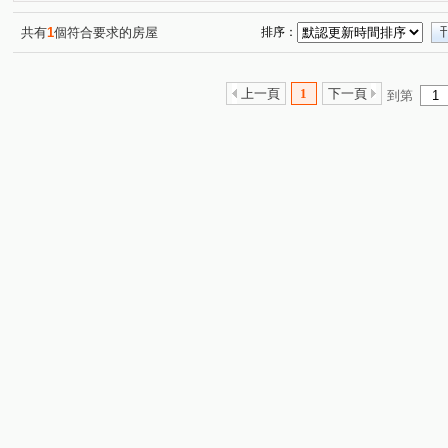
豐邑馬可波羅
蘇活
綠光森林NO.21
臻研臻美
(1)
(1)
(1)
(
綠景莊園
煙波行館
帝閣十一期
龍門
佳
(1)
(1)
(2)
(1)
共有
1
個符合要求的房屋
排序：
新祐澄美
文學苑3
牛津生活
竹科悦揚
優
(1)
(1)
(1)
(1)
遠雄新時代
中華名廈
元方新世境
一品博觀
(1)
(1)
(1)
(1)
上一頁
1
下一頁
到第
青隱
富宇雲悅
美麗新世界
遠錦建設-馥園2
(1)
(1)
(1)
(1)
國家藝術園區大無限
五五侘
隆恩段
中興路四
(1)
(1)
(1)
三民路
新香街
延平路二段
湳雅街
金雅
(1)
(1)
(1)
(1)
翠亨路
西大路
勝利八街一段
文山六街
(1)
(1)
(1)
(1)
武陵西二路
長興街
樹人一街
光明九路
(1)
(1)
(1)
(1)
中華路四段
和江街
東興路一段
福德街
(2)
(3)
(1)
(1)
中山路
成功十一街
新光五街
光明路
明
(1)
(2)
(1)
(1)
民生路
大庄路
東山街
南門街
少年街
(1)
(1)
(1)
(1)
(1)
東峰路
埔頂一路
牛埔東路
建國路二段
(1)
(2)
(1)
(1)
白地街
中正路
員山
天府路一段
西濱路
(1)
(2)
(1)
(1)
東大路三段
麗山街
育德街
惠安街
文忠
(1)
(1)
(1)
(1)
中華路六段
頂埔路
國泰街
埔頂二路
振
(1)
(1)
(1)
(1)
光復路一段
龍鳳路
中崙村
境福街
食品
(1)
(1)
(1)
(1)
新興路
竹光路
隘口一街
綠獅三街
長園
(1)
(2)
(1)
(1)
志平路
(1)