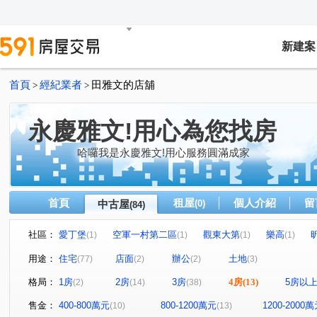
新建案
首頁
經紀業者
田雅文的店舖
>
>
永慶雅文!用心為您找房
哈囉我是永慶雅文!用心服務圓滿成家
首頁
租屋
個人介紹
留
中古屋
(0)
(84)
社區：
愛丁堡
空軍一村第二區
觀東大第
樂高
(1)
(1)
(1)
(1)
水明漾峇里島5
國賓大悅
水晶香榭
雪梨
(1)
(1)
(1)
(1)
用途：
住宅
店面
辦公
土地
(77)
(2)
(2)
(3)
富廣和合
樂在MY HOUSE
市政首璽
美術水公
(2)
(1)
(1)
格局：
1房
2房
3房
4房
(13)
5房以
(2)
(14)
(38)
仰睦
星都心
御園大樓
空軍一村第二區
(1)
(1)
(1)
(1)
優質社區
安縵儷舍
財星大樓
優質社區
(1)
(1)
(1)
(1)
售金：
400-800萬元
800-1200萬元
1200-2000
(10)
(13)