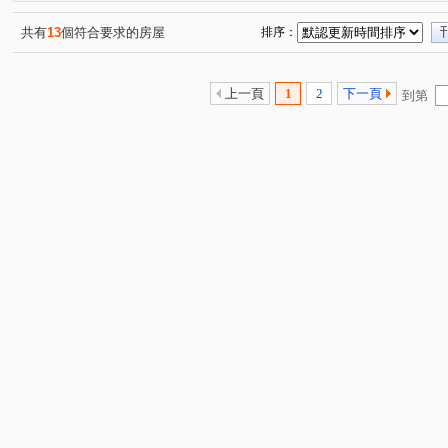
豐邑馬可波羅
蘇活
綠光森林NO.21
臻研臻美
(1)
(1)
(1)
(
綠景莊園
煙波行館
帝閣十一期
龍門
佳
(1)
(1)
(2)
(1)
共有
13
個符合要求的房屋
排序：
新祐澄美
文學苑3
牛津生活
竹科悦揚
優
(1)
(1)
(1)
(1)
遠雄新時代
中華名廈
元方新世境
一品博觀
(1)
(1)
(1)
(1)
上一頁
1
2
下一頁
到第
青隱
富宇雲悅
美麗新世界
遠錦建設-馥園2
(1)
(1)
(1)
(1)
國家藝術園區大無限
五五侘
隆恩段
中興路四
(1)
(1)
(1)
三民路
新香街
延平路二段
湳雅街
金雅
(1)
(1)
(1)
(1)
翠亨路
西大路
勝利八街一段
文山六街
(1)
(1)
(1)
(1)
武陵西二路
長興街
樹人一街
光明九路
(1)
(1)
(1)
(1)
中華路四段
和江街
東興路一段
福德街
(2)
(3)
(1)
(1)
中山路
成功十一街
新光五街
光明路
明
(1)
(2)
(1)
(1)
民生路
大庄路
東山街
南門街
少年街
(1)
(1)
(1)
(1)
(1)
東峰路
埔頂一路
牛埔東路
建國路二段
(1)
(2)
(1)
(1)
白地街
中正路
員山
天府路一段
西濱路
(1)
(2)
(1)
(1)
東大路三段
麗山街
育德街
惠安街
文忠
(1)
(1)
(1)
(1)
中華路六段
頂埔路
國泰街
埔頂二路
振
(1)
(1)
(1)
(1)
光復路一段
龍鳳路
中崙村
境福街
食品
(1)
(1)
(1)
(1)
新興路
竹光路
隘口一街
綠獅三街
長園
(1)
(2)
(1)
(1)
志平路
(1)