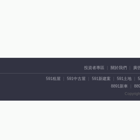
投資者專區
關於我們
廣
591租屋
591中古屋
591新建案
591土地
8891新車
88
Copyrigh