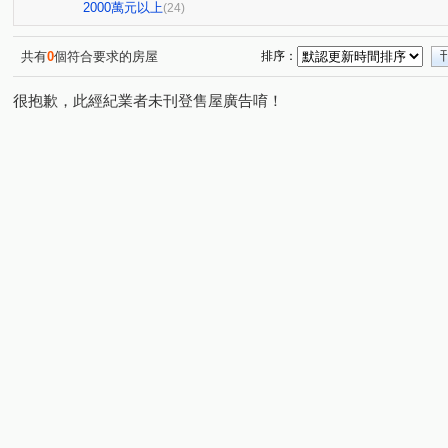
星野之森-D區
亞洲社區
星野之森-G區
大同路
(1)
(1)
(1)
2000萬元以上
(24)
樟樹一路
中華街
新台五路一段
汐萬路一段
(2)
(2)
(1)
(4)
水源路二段
龍安路
汐萬路二段
明峰街
(1)
(1)
(1)
(1)
共有
0
個符合要求的房屋
排序：
復興路
樟樹二路
忠孝東路
建成路
連興
(1)
(1)
(3)
(2)
很抱歉，此經紀業者未刊登售屋廣告唷！
鄉長路一段
水源路一段
仁愛路
(1)
(2)
(1)