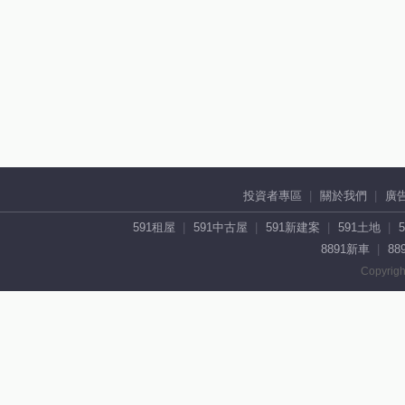
投資者專區
關於我們
廣
591租屋
591中古屋
591新建案
591土地
8891新車
88
Copyrigh