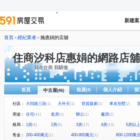
新建案
首頁
經紀業者
施惠娟的店舖
>
>
住商汐科店惠娟的網路店舖
我在住商 我驕傲
首頁
租屋
個人介紹
留
中古屋
(4)
(46)
社區：
大同路三段
天外天
世貿親家
孝友別墅
(1)
(1)
(1)
(2)
中華街公寓
樟樹一路公寓
巨豪小築
潤泰陽光
(1)
(1)
(1)
用途：
住宅
套房
辦公
廠房
(41)
(1)
(1)
(2)
濃濃綠莊
摩天鎮
甲山林
星野之森-C區
(1)
(2)
(2)
(1)
格局：
1房
2房
3房
4房
5房以
(4)
(6)
(17)
(13)
福邸龍門B區
忠孝大院
甲山林天廈
青年守則
(1)
(3)
(2)
(1
華中捷仕堡/台北囍多
全民居易
璞緻
遠東科技
(1)
(1)
(1)
售金：
200-400萬元
400-800萬元
800-1200萬
(1)
(1)