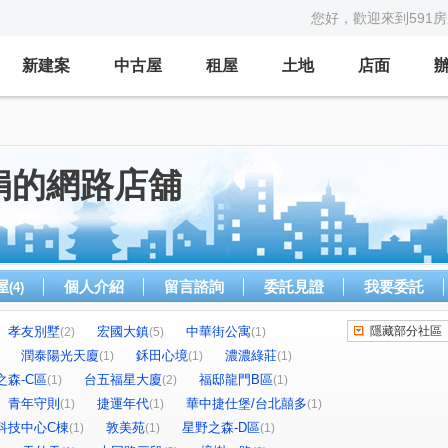
您好，歡迎來到591
新建案
中古屋
租屋
土地
店面
娟的網路店舖
屋
個人介紹
留言諮詢
委託見證
我要委託
(4)
孝友別墅
宏國大鎮
中華街公寓
隱藏部分社區
(2)
(5)
(1)
潤泰陽光天廈
鉌田心境
濃濃綠莊
(1)
(1)
(1)
之森-C區
台五福星大廈
福邸龍門B區
(1)
(2)
(1)
青年守則
捷運年代
華中捷仕堡/台北囍多
(1)
(1)
(1)
科技中心C棟
敦美苑
星野之森-D區
(1)
(1)
(1)