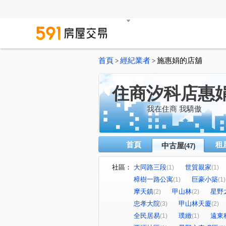
首頁
經紀業者
施惠娟的店舖
>
>
住商汐科店惠
我在住商 我驕傲
首頁
租
中古屋
(47)
社區：
大同路三段
世貿親家
(1)
(1)
樟樹一路公寓
巨豪小築
(1)
(1)
摩天鎮
甲山林
星野
(2)
(2)
忠孝大院
甲山林天廈
(3)
(2)
全民居易
璞緻
遠東
(1)
(1)