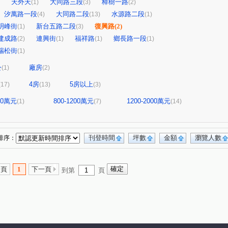
天外天
大同路三段
樟樹一路
(1)
(3)
(2)
汐萬路一段
大同路二段
水源路二段
(4)
(13)
(1)
明峰街
新台五路二段
復興路
(2)
(1)
(3)
建成路
連興街
福祥路
鄉長路一段
(2)
(1)
(1)
(1)
瑞松街
(1)
公
廠房
(1)
(2)
4房
5房以上
(17)
(13)
(3)
800萬元
800-1200萬元
1200-2000萬元
(1)
(7)
(14)
刊登時間
坪數
金額
瀏覽人數
排序：
一頁
1
下一頁
到第
頁