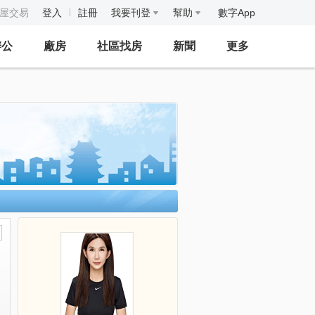
房屋交易
登入
註冊
我要刊登
幫助
數字App
辦公
廠房
社區找房
新聞
更多