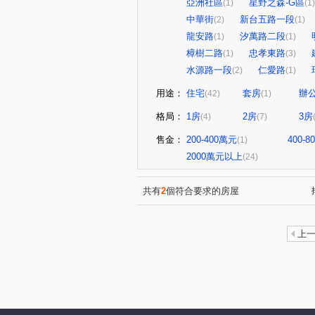
亞洲社區
星野之森-G區
(1)
(1)
中華街
新台五路一段
(2)
(1)
龍安路
汐萬路二段
(1)
(1)
樟樹二路
忠孝東路
(1)
(3)
水源路一段
仁愛路
(2)
(1)
用途：
住宅
套房
辦
(42)
(1)
格局：
1房
2房
3房
(4)
(7)
售金：
200-400萬元
400-
(1)
2000萬元以上
(24)
共有
2
個符合要求的房屋
上