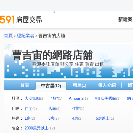
新建案
首頁
經紀業者
曹吉宙的店舖
>
>
曹吉宙的網路店舖
歡迎委託店面 辦公室 住家 買賣 出租
首頁
租屋
個人介紹
留
中古屋
(1)
(12)
社區：
大安御邸
"無"
Amour 2
MIHO美秀館
約
(2)
(1)
(1)
(1)
喜來登花園廣場
周武敦南大廈
永吉路
漢口街
(1)
(1)
(1)
用途：
住宅
店面
住辦
(6)
(5)
(1)
松江路
錦州街
羅斯福路二段
崇實路
新
(1)
(1)
(1)
(1)
格局：
1房
3房
4房
5房以上
(2)
(2)
(2)
(1)
建國北路二段
敦化南路一段
(1)
(1)
售金：
2000萬元以上
(12)