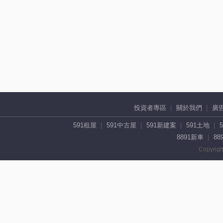
投資者專區
關於我們
廣
591租屋
591中古屋
591新建案
591土地
8891新車
88
Copyrigh