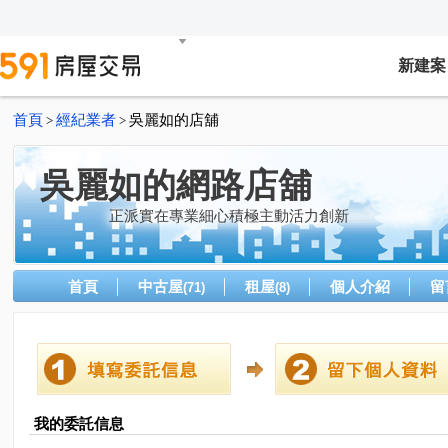
新建案
首頁
經紀業者
吳麗如的店舖
>
>
吳麗如的網路店舖
正派實在專業細心積極主動活力創新
首頁
中古屋
租屋
個人介紹
留
(71)
(8)
我的委託信息