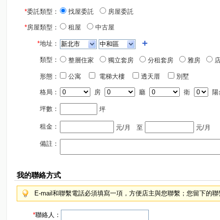
*
委託類型：
找屋委託
房屋委託
*
房屋類型：
租屋
中古屋
*
地址：
類型：
整層住家
獨立套房
分租套房
雅房
店
形態：
公寓
電梯大樓
透天厝
別墅
格局：
房
廳
衛
陽
坪數：
坪
租金：
元/月
至
元/月
備註：
我的聯絡方式
E-mail和聯繫電話必須填寫一項，方便店主與您聯繫；您留下的
*
聯絡人：