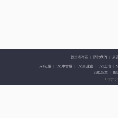
投資者專區
關於我們
廣
591租屋
591中古屋
591新建案
591土地
8891新車
88
Copyrigh