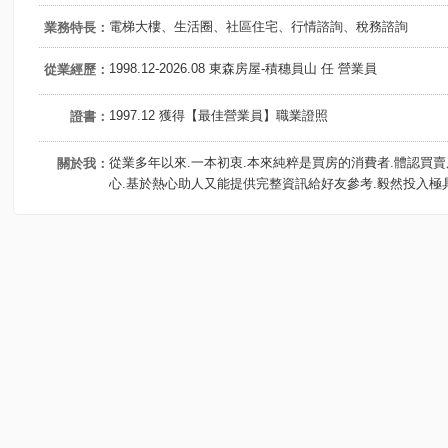
電梯大樓、生活圈、社區住宅、行情諮詢、稅務諮詢
業務特長：
1998.12-2026.08 東森房屋-積穗員山 任 營業員
從業經歷：
1997.12 獲得【最佳營業員】職業證照
證書：
從業多年以來.一本初衷.本來純粹是買房的消費者.體認買
關於我：
心.基於熱心助人又能提供完整資訊給好友參考.毅然投入極