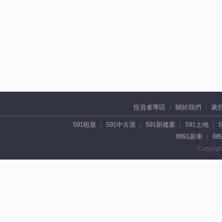
投資者專區
關於我們
廣
591租屋
591中古屋
591新建案
591土地
8891新車
88
Copyrigh