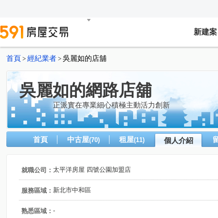
新建案
首頁
經紀業者
吳麗如的店舖
>
>
吳麗如的網路店舖
正派實在專業細心積極主動活力創新
首頁
中古屋
租屋
(70)
(11)
個人介紹
太平洋房屋 四號公園加盟店
就職公司：
新北市中和區
服務區域：
-
熟悉區域：