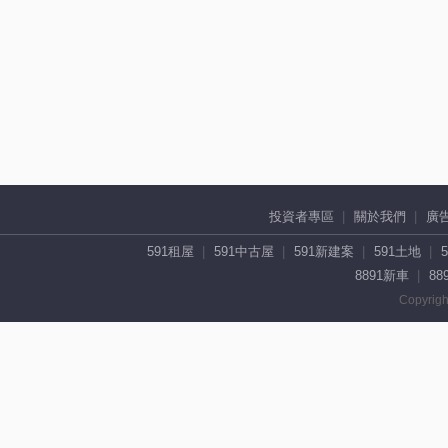
投資者專區
關於我們
廣
591租屋
591中古屋
591新建案
591土地
8891新車
88
Copyrigh