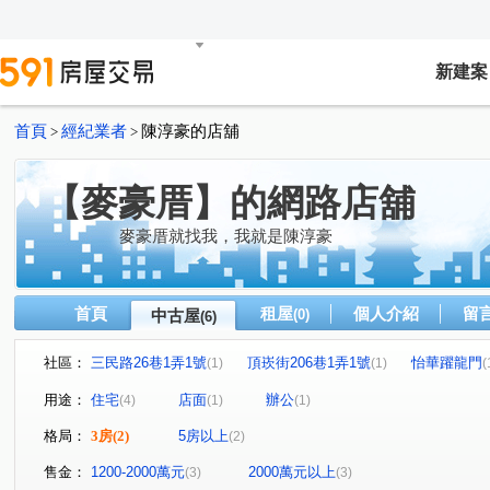
新建案
首頁
經紀業者
陳淳豪的店舖
>
>
【麥豪厝】的網路店舖
麥豪厝就找我，我就是陳淳豪
首頁
租屋
個人介紹
留
中古屋
(0)
(6)
社區：
三民路26巷1弄1號
頂崁街206巷1弄1號
怡華躍龍門
(1)
(1)
(
信義路
長安街
三民路
頂崁街
仁愛街
(1)
(1)
(1)
(1)
(1)
用途：
住宅
店面
辦公
(4)
(1)
(1)
格局：
3房
(2)
5房以上
(2)
售金：
1200-2000萬元
2000萬元以上
(3)
(3)