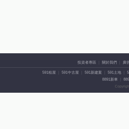
投資者專區
關於我們
廣
591租屋
591中古屋
591新建案
591土地
8891新車
88
Copyrigh