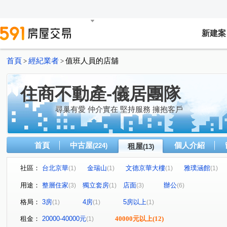
新建案
首頁
經紀業者
值班人員的店舖
>
>
住商不動產-儀居團隊
尋巢有愛 仲介實在 堅持服務 擁抱客戶
首頁
中古屋
個人介紹
(224)
租屋
(13)
社區：
台北京華
金瑞山
文德京華大樓
雅璞涵館
(1)
(1)
(1)
(1)
陽明綠莊
基隆路一段
延平北路二段
重陽路三
(1)
(1)
(2)
用途：
整層住家
獨立套房
店面
辦公
(3)
(1)
(3)
(6)
植福路
堤頂大道二段
信義路五段
中庸五路
(1)
(1)
(1)
(1)
格局：
3房
4房
5房以上
(1)
(1)
(1)
浦城街
(1)
租金：
20000-40000元
40000元以上
(12)
(1)