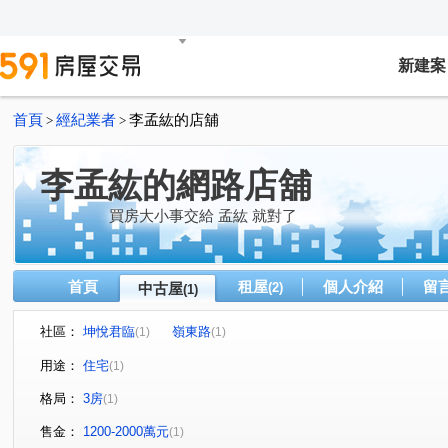
新建案
首頁
經紀業者
李孟紘的店舖
>
>
李孟紘的網路店舖
買房大小事交給 孟紘 就對了
首頁
租屋
個人介紹
留
中古屋
(2)
(1)
社區：
坤悅君臨
嶺東路
(1)
(1)
用途：
住宅
(1)
格局：
3房
(1)
售金：
1200-2000萬元
(1)