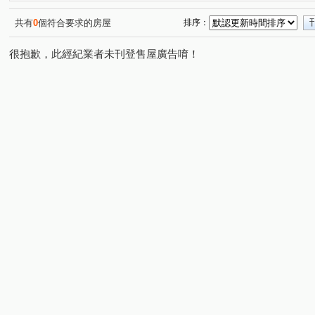
共有
0
個符合要求的房屋
排序：
很抱歉，此經紀業者未刊登售屋廣告唷！