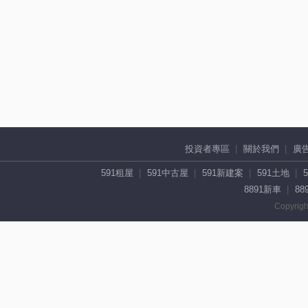
投資者專區
關於我們
廣
591租屋
591中古屋
591新建案
591土地
8891新車
88
Copyrigh