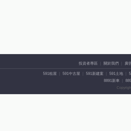
投資者專區
關於我們
廣
591租屋
591中古屋
591新建案
591土地
8891新車
88
Copyrigh