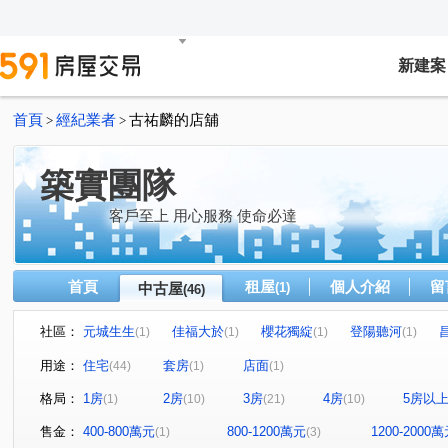
新建案
首頁
經紀業者
古祐麟的店舖
>
>
築實團隊
客戶至上 用心服務 使命必達
首頁
租屋
個人介紹
留
中古屋
(1)
(46)
社區：
元城生生
佳福大於
櫻花獨綻
登陽聽河
(1)
(1)
(1)
(1)
協勝洲際ONE
泰若天成
文心1
澄石琢光
(1)
(1)
(1)
(1)
用途：
住宅
套房
店面
(44)
(1)
(1)
允將澄境
龍騰
澄亦實築-澄玥
大城十月蜂收
(1)
(1)
(1)
(1)
格局：
1房
2房
3房
4房
5房以
(1)
(10)
(21)
(10)
總太東方悅
七期博克萊
文心森林
總太2020
(3)
(1)
(1)
(1)
泓瑞順世代
寶輝THE SPRINGS
惠宇上晴
登
(1)
(1)
(2)
售金：
400-800萬元
800-1200萬元
1200-2000
(1)
(3)