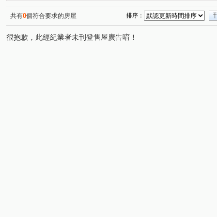
大松花漾
台中親家三期
勝美琚
達麗大道
(1)
(1)
(1)
(1)
美好莊園 NO.3 夏卡爾
登陽廊香
采揚晴空
基
(1)
(2)
(1)
共有
0
個符合要求的房屋
排序：
昌平京樺
中正路一段
黎明路二段
樹孝路
(1)
(1)
(1)
(1)
很抱歉，此經紀業者未刊登售屋廣告唷！
高工南路
昌平東六路
復興北路
洲際路
(1)
(1)
(1)
(1)
文心路四段
雷中街
後庄六街
金龍街
熱
(1)
(1)
(1)
(1)
自由路四段
明誠四路
健行路
雅楓街
和
(1)
(1)
(1)
(1)
崇德十六路
祥順路一段
大墩七街
向心路
(1)
(3)
(1)
(1)
四平路
太順五街
敦富路
向上路五段
福
(1)
(1)
(2)
(2)
英士路
建功路
青海南街
東福路
山西路
(1)
(1)
(1)
(1)
長億南街
長弘街
昌平路一段
(2)
(1)
(1)