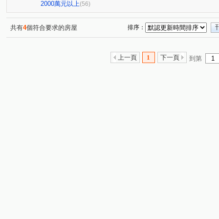
延壽街356巷2弄7號
敦化北路222巷15號
E蝶
(1)
(1)
(1)
2000萬元以上
(56)
龍躍大廈
長鴻大樓
紫羅蘭大廈
崇光新村
(2)
(1)
(1)
(1)
哈密街151號
台北大國民
豪美
萬象大樓
(1)
(1)
(1)
(1)
共有
4
個符合要求的房屋
排序：
21世紀福祿大樓
玫瑰觀光投資大廈
南京333
(1)
(1)
(1)
台北檳城大有座
台北時代廣場
建國大廈
金石
(1)
(1)
(1)
上一頁
1
下一頁
到第
松林大廈
和平東路三段308巷51號
昶春
泰碁
(1)
(1)
(1)
天祥路3號
華固鼎苑
經國
國泰松江吉祥
(1)
(1)
(2)
(1)
政大威秀
帛詩華
京華大廈
長虹Nasdak
(1)
(1)
(1)
(1)
三層段
四維路
民權東路二段
新生北路二段
(1)
(1)
(2)
(3)
林森北路
雙連街
吉林路
長安東路一段
(5)
(1)
(4)
(2)
溪口街
民生東路一段
錦州街
民生東路三段
(1)
(1)
(2)
(2)
敦化南路一段
前港街
中原街
龍江路
復
(1)
(1)
(1)
(1)
登林路
中山北路二段
延壽街
敦化北路
(1)
(7)
(1)
(1)
新生南路一段
南京西路
松隆路
思源路
(1)
(1)
(1)
(1)
大觀街
民權路
新生北路三段
三民路
溫
(2)
(1)
(1)
(1)
仁愛路
幸福東路
大興路
中山北路一段
(1)
(1)
(1)
(1)
秀明路一段
環河南路一段
新生北路一段
基隆
(2)
(1)
(1)
民有東路
植福路
建國北路二段
西寧南路
(1)
(1)
(1)
(1)
重慶北路二段
合江街
天祥路
經國路
指
(1)
(1)
(1)
(2)