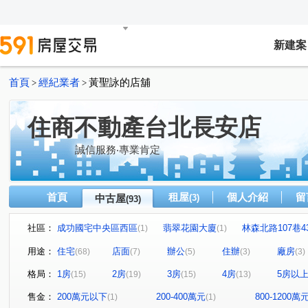
新建案
首頁
經紀業者
黃聖詠的店舖
>
>
住商不動產台北長安店
誠信服務‧專業肯定
首頁
租屋
個人介紹
留
中古屋
(3)
(93)
社區：
成功國宅中央區西區
翡翠花園大廈
林森北路107巷4
(1)
(1)
梅園
台北京宴
花樣
琥珀名廈
小富邦大
(1)
(1)
(1)
(1)
用途：
住宅
店面
辦公
住辦
廠房
(68)
(7)
(5)
(3)
(3)
金王通商大樓
錦州街451號
興安華城
松江路10
(1)
(1)
(2)
格局：
1房
2房
3房
4房
5房以
(15)
(19)
(15)
(13)
金洋大樓
七喜大廈
榮華園
三普安和大樓
(1)
(1)
(1)
(1)
吉林談天樓公寓
中山自在
松江路100巷15號
(2)
(5)
(1)
售金：
200萬元以下
200-400萬元
800-1200萬
(1)
(1)