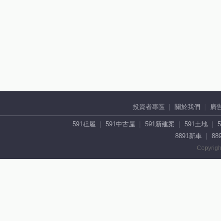
投資者專區
關於我們
廣
591租屋
591中古屋
591新建案
591土地
8891新車
88
Copyrigh