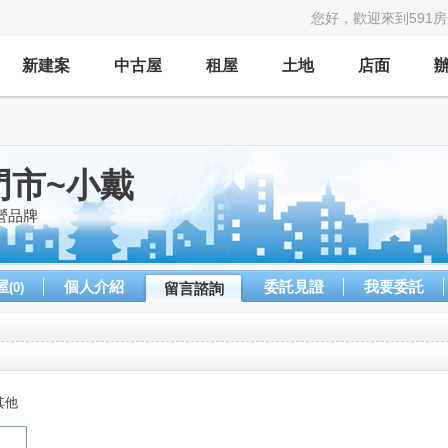
您好，歡迎來到591
新建案
中古屋
租屋
土地
店面
門市~小戴
營品牌
屋
個人介紹
委託見證
我要委託
(0)
留言諮詢
其他