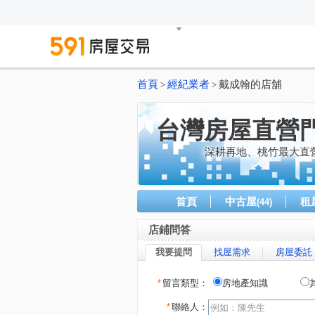
首頁
經紀業者
戴成翰的店舖
>
>
台灣房屋直營
深耕再地、桃竹最大直
首頁
中古屋
租
(44)
店鋪問答
我要提問
找屋需求
房屋委託
*
留言類型：
房地產知識
*
聯絡人：