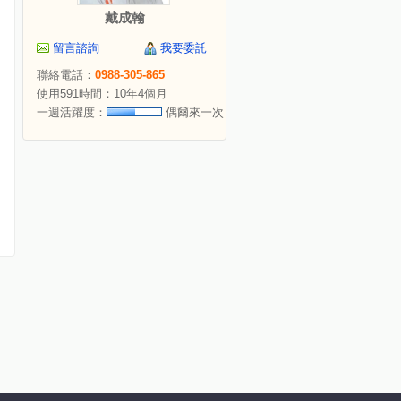
戴成翰
留言諮詢
我要委託
聯絡電話：
0988-305-865
使用591時間：10年4個月
一週活躍度：
偶爾來一次