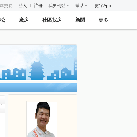
房屋交易
登入
註冊
我要刊登
幫助
數字App
辦公
廠房
社區找房
新聞
更多