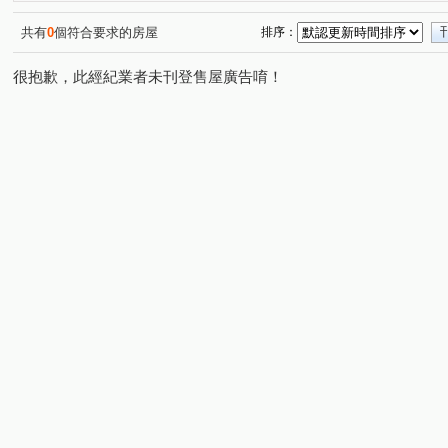
湖濱1號四期湖濱雙星
浩瀚湖濱城
赫里翁臻愛
(2)
(1)
(3)
寧夏東二街
向上路二段
金龍街
德富路
(2)
(3)
(1)
(2)
共有
0
個符合要求的房屋
排序：
黎明東街
松義街
文昌街
敦富路
大全街
(4)
(1)
(3)
(2)
(
很抱歉，此經紀業者未刊登售屋廣告唷！
保安二街
溪南路二段
寧夏路
北屯路
精
(2)
(1)
(5)
(1)
建成路
公益路
東湖路
向上北路
河南路
(1)
(2)
(1)
(1)
新榮街
民興街
三榮路二段
金山路
樂利
(3)
(1)
(1)
(1)
福科路
文昌東七街
忠太東路
樂業南路
(1)
(1)
(1)
(2)
環中路二段
(3)