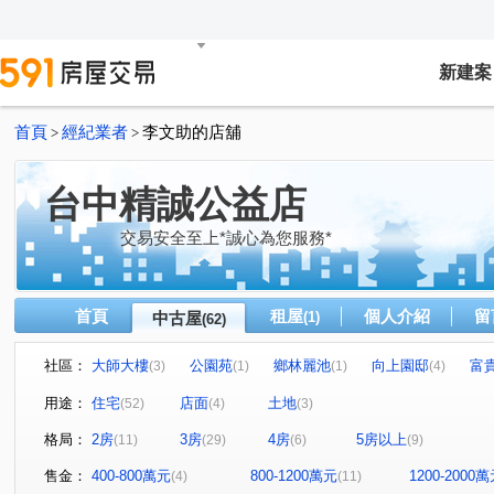
新建案
首頁
經紀業者
李文助的店舖
>
>
台中精誠公益店
交易安全至上*誠心為您服務*
首頁
租屋
個人介紹
留
中古屋
(1)
(62)
社區：
大師大樓
公園苑
鄉林麗池
向上園邸
富
(3)
(1)
(1)
(4)
寶輝THE SPRINGS
大全街美華廈
大宅豐鼎
(2)
(1)
(1)
用途：
住宅
店面
土地
(52)
(4)
(3)
大家
太宇尊爵
向陽新象
大師大樓
鑫園2
(5)
(1)
(1)
(2)
格局：
2房
3房
4房
5房以上
(11)
(29)
(6)
(9)
美術園到七米活路透天
龍寶悅臻邸
總裁大樓
(1)
(1)
(1)
表參道
寶輝世紀莊園/寶輝VILLAGE2
晴園別莊
(1)
(1)
(1)
售金：
400-800萬元
800-1200萬元
1200-2000
(4)
(11)