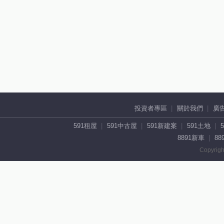
投資者專區
關於我們
廣
591租屋
591中古屋
591新建案
591土地
8891新車
88
Copyrigh