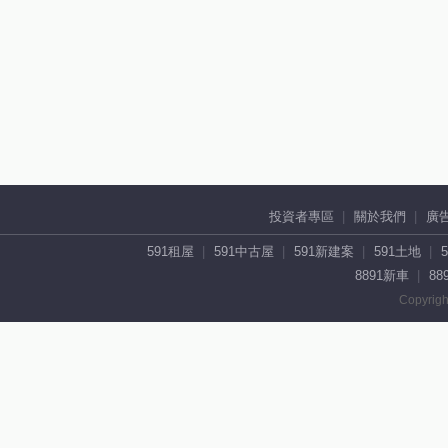
投資者專區
關於我們
廣
591租屋
591中古屋
591新建案
591土地
8891新車
88
Copyrigh