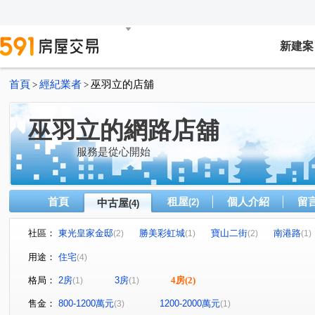
新建案
首頁
經紀業者
巫羽立的店舖
>
>
巫羽立的網路店舖
服務是從心開始
首頁
租屋
個人介紹
留
中古屋
(2)
(4)
社區：
東光皇家金邸
勝美彩虹城
寶山二街
南港路
(2)
(1)
(2)
(1)
用途：
住宅
(4)
格局：
2房
3房
4房
(2)
(1)
(1)
售金：
800-1200萬元
1200-2000萬元
(3)
(1)