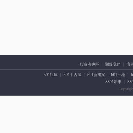
投資者專區
關於我們
廣
591租屋
591中古屋
591新建案
591土地
8891新車
88
Copyrigh