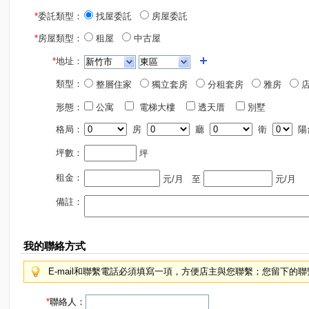
*
委託類型：
找屋委託
房屋委託
*
房屋類型：
租屋
中古屋
*
地址：
類型：
整層住家
獨立套房
分租套房
雅房
店
形態：
公寓
電梯大樓
透天厝
別墅
格局：
房
廳
衛
陽
坪數：
坪
租金：
元/月
至
元/月
備註：
我的聯絡方式
E-mail和聯繫電話必須填寫一項，方便店主與您聯繫；您留下的
*
聯絡人：