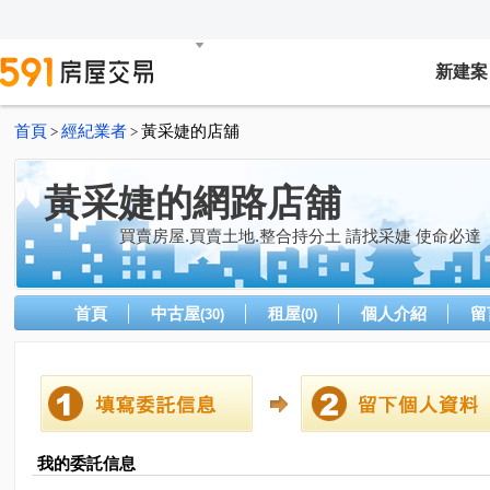
新建案
首頁
經紀業者
黃采婕的店舖
>
>
黃采婕的網路店舖
買賣房屋.買賣土地.整合持分土 請找采婕 使命必達
首頁
中古屋
租屋
個人介紹
留
(30)
(0)
我的委託信息