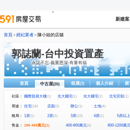
新建案
首頁
經紀業者
陳小姐的店舖
>
>
郭誌蘭-台中投資置產
永誌不忘-義重恩深-有量有福
首頁
租屋
個人介紹
留
中古屋
(3)
(26)
社區：
國際貿易大樓
光大國宅
光大國宅
北屯官邸
(1)
(1)
(2)
(1)
彰鹿路八段
精武路
一中街
日興街
五權
(1)
(1)
(2)
(1)
用途：
住宅
店面
辦公
土地
(18)
(3)
(1)
(4)
三民路三段
公園路
太平路
興中街
育才
(6)
(1)
(1)
(1)
格局：
1房
2房
3房
4房
5房以
(1)
(2)
(10)
(1)
中清路一段
忠勤街
東英六街
(1)
(1)
(1)
售金：
200-400萬元
(1)
400-800萬元
800-1200萬
(4)