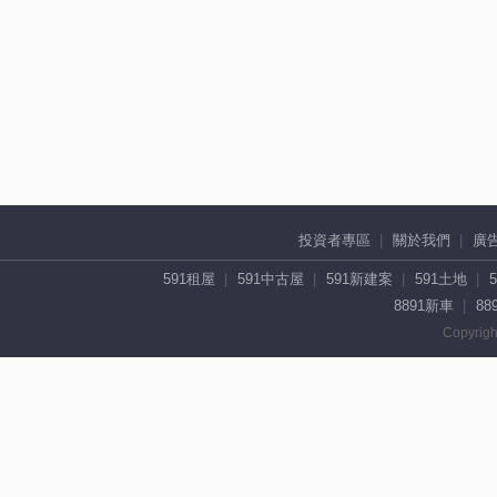
投資者專區
關於我們
廣
591租屋
591中古屋
591新建案
591土地
8891新車
88
Copyrigh